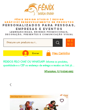
FÊNIX DESIGN STUDIO | Design
Gráfico| Desenvolvimento de Produtos
Personalizados para Pessoas,
Empresas e EventoS
Lembrancinhas, Brindes promocionais,
Decoração, Presentes e Comunicação Visual
ME
NU
Meu Carrinho
Entrar
PEDIDOS PELO CHAT OU WHATSAPP: Informe os produtos, 
quantidade e o CEP ou endereço de entrega e receba um link já 
com o frete para apenas pagar!
Duque de Caxias - Rio de Janeiro -
WhatsApp:
[21] 9 6546 4862