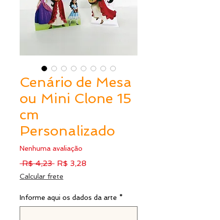
Cenário de Mesa
ou Mini Clone 15
cm
Personalizado
Nenhuma avaliação
Preço
Preço
 R$ 4,23 
R$ 3,28
normal
promocional
Calcular frete
Informe aqui os dados da arte
*