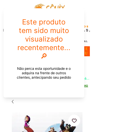
FÊNIX DESIGN STUDIO | Design
Gráfico| Desenvolvimento de Produtos
Personalizados para Pessoas,
Empresas e EventoS
Lembrancinhas, Brindes promocionais,
Decoração, Presentes e Comunicação Visual
ME
NU
Meu Carrinho
Entrar
PEDIDOS PELO CHAT OU WHATSAPP: Informe os produtos, 
quantidade e o CEP ou endereço de entrega e receba um link já 
com o frete para apenas pagar!
Duque de Caxias - Rio de Janeiro -
WhatsApp:
[21] 9 6546 4862