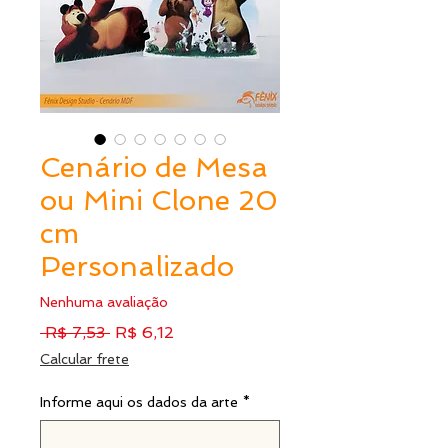
Cenário de Mesa
ou Mini Clone 20
cm
Personalizado
Nenhuma avaliação
Preço
Preço
 R$ 7,53 
R$ 6,12
normal
promocional
Calcular frete
Informe aqui os dados da arte
*