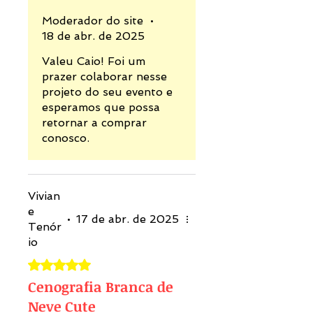
Moderador do site
•
18 de abr. de 2025
Valeu Caio! Foi um
prazer colaborar nesse
projeto do seu evento e
esperamos que possa
retornar a comprar
conosco.
Vivian
e
•
17 de abr. de 2025
Tenór
io
Rated 5 out of 5 stars.
Cenografia Branca de
Neve Cute