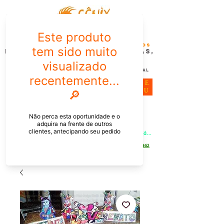
FÊNIX DESIGN STUDIO | Design
Gráfico| Desenvolvimento de Produtos
Personalizados para Pessoas,
Empresas e EventoS
Lembrancinhas, Brindes promocionais,
Decoração, Presentes e Comunicação Visual
ME
NU
Meu Carrinho
Entrar
PEDIDOS PELO CHAT OU WHATSAPP: Informe os produtos, 
quantidade e o CEP ou endereço de entrega e receba um link já 
com o frete para apenas pagar!
Duque de Caxias - Rio de Janeiro -
WhatsApp:
[21] 9 6546 4862