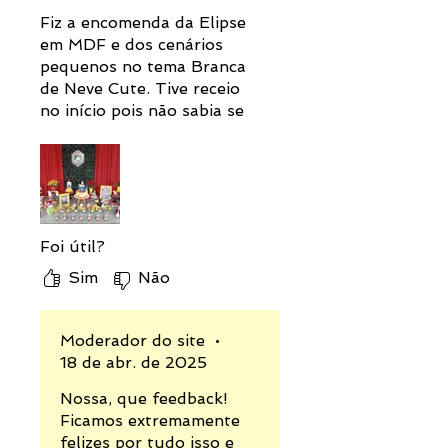
Fiz a encomenda da Elipse
em MDF e dos cenários
pequenos no tema Branca
de Neve Cute. Tive receio
no início pois não sabia se
iria ficar da forma como
idealizei. Fui surpreendida
com um atendimento super
especializado e um serviço
de excelência. Desde então,
só faço meus projetos com
Foi útil?
eles.
Sim
Não
Moderador do site
•
18 de abr. de 2025
Nossa, que feedback!
Ficamos extremamente
felizes por tudo isso e