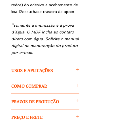
redor) do adesivo e acabamento de
lixa. Possui base traseira de apoio.
*somente a impressão é à prova
d’água. O MDF incha ao contato
direto com água. Solicite o manual
digital de manutenção do produto
por e-mail.
USOS E APLICAÇÕES
O Cenário de Mesa, também
COMO COMPRAR
conhecido como Mini Totem, Mini
Clone ou Mini Display, é um produto
1 -
SELECIONE AS
com um grande diferencial. O título
PRAZOS DE PRODUÇÃO
ESPECIFICAÇÕES
do produto:
'Clone' já sugere clonar a pessoa e
cores / tamanhos / modelos.
reproduzi-la em um produto
Os prazos variam conforme
PREÇO E FRETE
material. Os totens ou clones
quantidade, detalhes do seu pedido,
2 -
DIGITE NO CAMPO TEXTUAL
surgiram como estratégia de
estoque e demanda de
1
: tema, cores, textos, variações nas