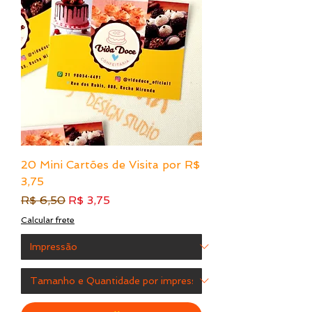
20 Mini Cartões de Visita por R$
3,75
Preço normal
Preço promocional
R$ 6,50
R$ 3,75
Calcular frete