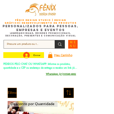
FÊNIX DESIGN STUDIO | Design
Gráfico| Desenvolvimento de Produtos
Personalizados para Pessoas,
Empresas e EventoS
Lembrancinhas, Brindes promocionais,
Decoração, Presentes e Comunicação Visual
ME
NU
Meu Carrinho
Entrar
PEDIDOS PELO CHAT OU WHATSAPP: Informe os produtos, 
quantidade e o CEP ou endereço de entrega e receba um link já 
com o frete para apenas pagar!
Duque de Caxias - Rio de Janeiro -
WhatsApp:
[21] 9 6546 4862
Filtro
Desconto por Quantidade