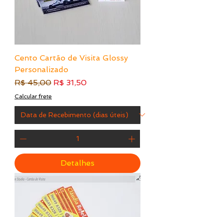
Cento Cartão de Visita Glossy
Personalizado
Preço normal
Preço promocional
R$ 45,00
R$ 31,50
Calcular frete
Detalhes