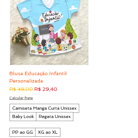
Blusa Educação Infantil
Personalizada
Preço normal
Preço promocional
R$ 49,00
R$ 29,40
Calcular frete
Camiseta Manga Curta Unissex
Baby Look
Regata Unissex
PP ao GG
XG ao XL