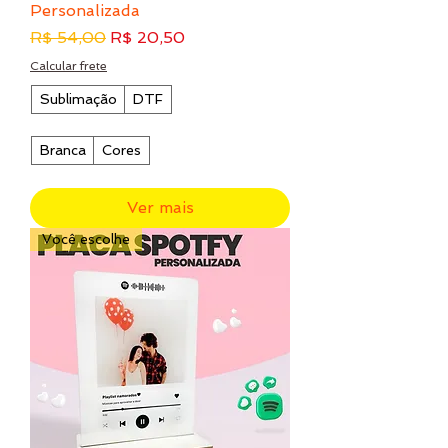
Personalizada
Preço normal
Preço promocional
R$ 54,00
R$ 20,50
Calcular frete
Sublimação
DTF
Branca
Cores
Ver mais
Você escolhe