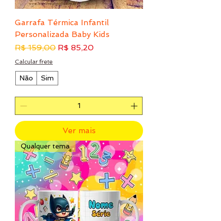
Garrafa Térmica Infantil
Personalizada Baby Kids
Preço normal
Preço promocional
R$ 159,00
R$ 85,20
Calcular frete
Não
Sim
Ver mais
Qualquer tema