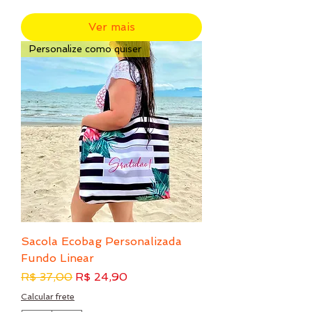
Ver mais
Personalize como quiser
Sacola Ecobag Personalizada
Fundo Linear
Preço normal
Preço promocional
R$ 37,00
R$ 24,90
Calcular frete