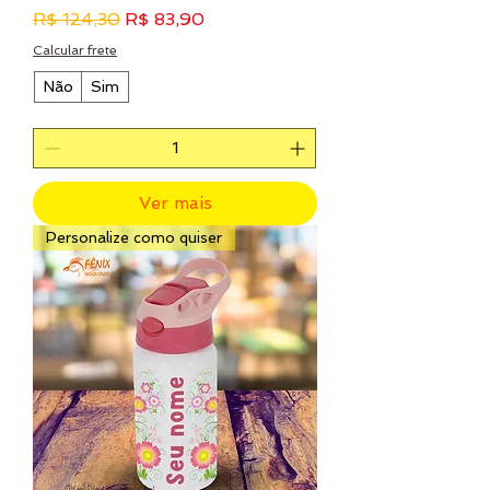
Preço normal
Preço promocional
R$ 124,30
R$ 83,90
Calcular frete
Não
Sim
Ver mais
Personalize como quiser