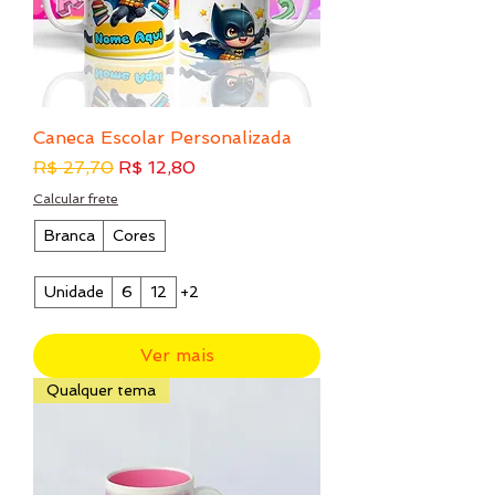
Caneca Escolar Personalizada
Preço normal
Preço promocional
R$ 27,70
R$ 12,80
Calcular frete
Branca
Cores
Unidade
6
12
+2
Ver mais
Qualquer tema