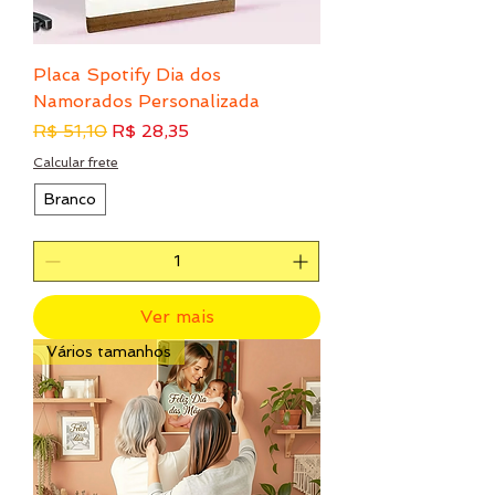
Placa Spotify Dia dos
Namorados Personalizada
Preço normal
Preço promocional
R$ 51,10
R$ 28,35
Calcular frete
Branco
Ver mais
Vários tamanhos