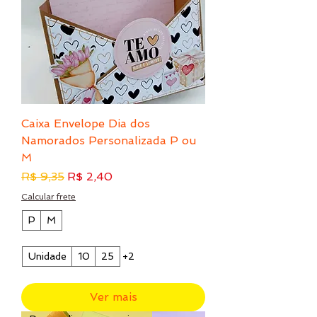
Caixa Envelope Dia dos
Namorados Personalizada P ou
M
Preço normal
Preço promocional
R$ 9,35
R$ 2,40
Calcular frete
P
M
Unidade
10
25
+2
Ver mais