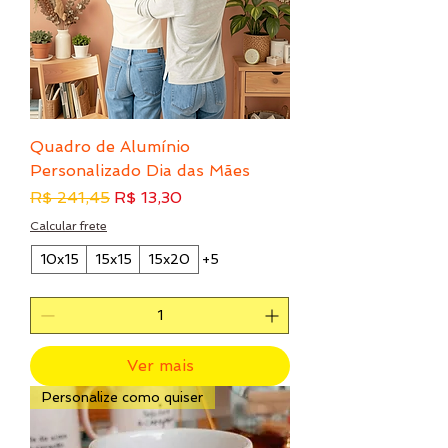
Quadro de Alumínio
Personalizado Dia das Mães
Preço normal
Preço promocional
R$ 241,45
R$ 13,30
Calcular frete
10x15
15x15
15x20
+5
Ver mais
Personalize como quiser