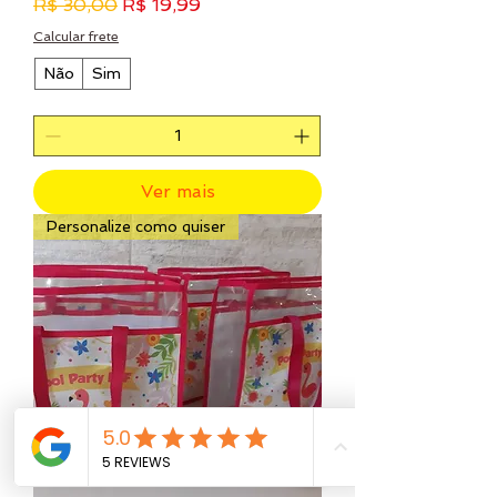
Preço normal
Preço promocional
R$ 30,00
R$ 19,99
Calcular frete
Não
Sim
Ver mais
Personalize como quiser