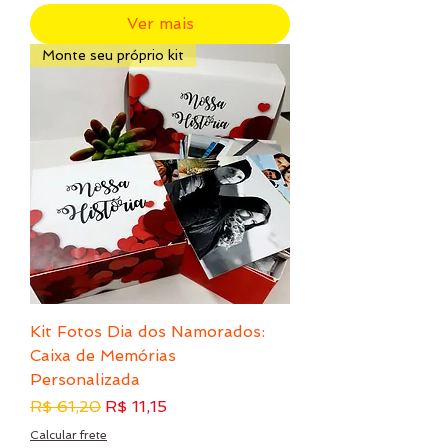
Ver mais
Monte seu próprio kit
Kit Fotos Dia dos Namorados:
Caixa de Memórias
Personalizada
Preço normal
Preço promocional
R$ 61,20
R$ 11,15
Calcular frete