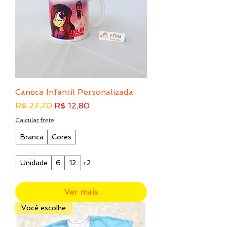
Caneca Infantil Personalizada
Preço normal
Preço promocional
R$ 27,70
R$ 12,80
Calcular frete
Branca
Cores
Unidade
6
12
+2
Ver mais
Você escolhe