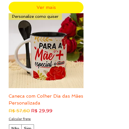
Ver mais
Personalize como quiser
Caneca com Colher Dia das Mães
Personalizada
Preço normal
Preço promocional
R$ 57,60
R$ 29,99
Calcular frete
Não
Sim