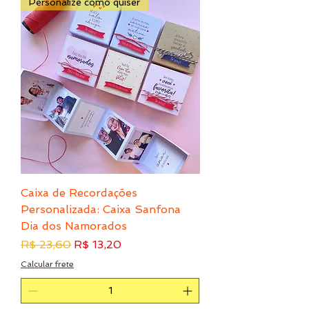
Personalize como quiser
Caixa de Recordações
Personalizada: Caixa Sanfona
Dia dos Namorados
Preço normal
Preço promocional
R$ 23,60
R$ 13,20
Calcular frete