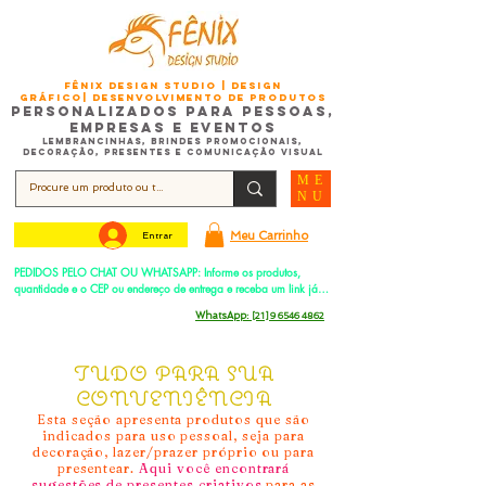
FÊNIX DESIGN STUDIO | Design
Gráfico| Desenvolvimento de Produtos
Personalizados para Pessoas,
Empresas e EventoS
Lembrancinhas, Brindes promocionais,
Decoração, Presentes e Comunicação Visual
ME
NU
Meu Carrinho
Entrar
PEDIDOS PELO CHAT OU WHATSAPP: Informe os produtos, 
quantidade e o CEP ou endereço de entrega e receba um link já 
com o frete para apenas pagar!
Duque de Caxias - Rio de Janeiro -
WhatsApp:
[21] 9 6546 4862
TUDO PARA SUA
CONVENIÊNCIA
Esta seção apresenta produtos que são
indicados para uso pessoal, seja para
decoração, lazer/prazer próprio ou para
presentear.
Aqui você encontrará
sugestões de presentes criativos
para as