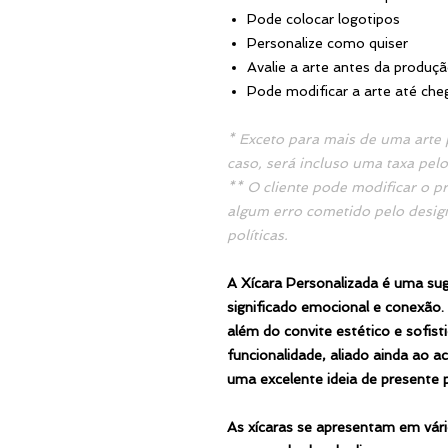
Pode colocar logotipos
Personalize como quiser
Avalie a arte antes da produç
Pode modificar a arte até che
* Exceto para mais de uma arte 
caso, será incluso uma taxa pelo
** O cliente pode modificar o p
algum erro cometido pelo desig
políticas.
A Xícara Personalizada é uma sug
significado emocional e conexão.
além do convite estético e sofisti
funcionalidade, aliado ainda ao a
uma excelente ideia de presente 
As xícaras se apresentam em vár