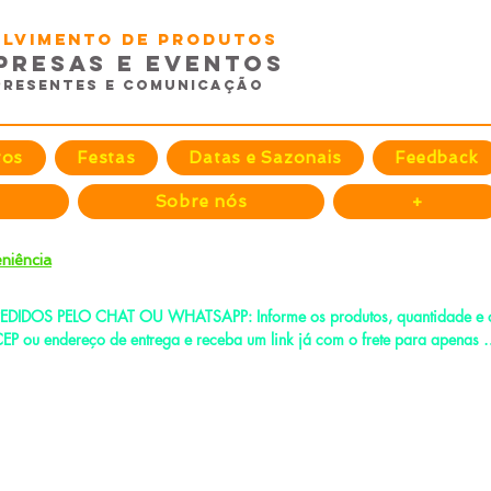
volvimento de Produtos
presas e EventoS
Presentes e Comunicação
tos
Festas
Datas e Sazonais
Feedback
Sobre nós
+
niência
EDIDOS PELO CHAT OU WHATSAPP: Informe os produtos, quantidade e o
EP ou endereço de entrega e receba um link já com o frete para apenas 
agar!
e-mail:
fenixdesign@outlook.com