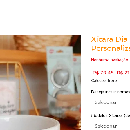
Xícara Dia
Personaliz
Nenhuma avaliação
Preço
 R$ 79,45 
R$ 21
norma
Calcular frete
Deseja incluir nomes
Selecionar
Modelos Xícaras (de
Selecionar