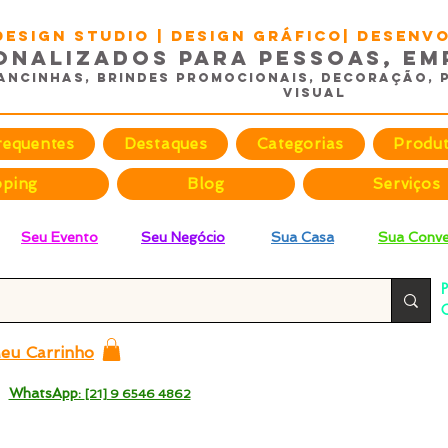
DESIGN STUDIO | Design Gráfico| Desen
onalizados para Pessoas, Em
ancinhas, Brindes promocionais, Decoração, 
Visual
requentes
Destaques
Categorias
Produ
pping
Blog
Serviços
Seu Evento
Seu Negócio
Sua Casa
Sua Conve
P
C
p
eu Carrinho
 -
WhatsApp:
[21] 9 6546 4862