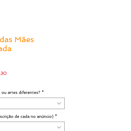
 das Mães
ada
Preço
,30
l
promocional
 ou artes diferentes?
*
scrição de cada no anúncio)
*