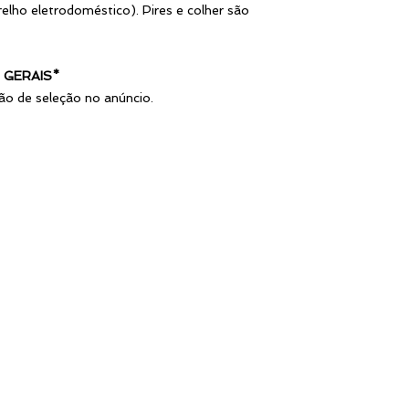
enorme complexi
elho eletrodoméstico). Pires e colher são
do cliente ou colab
conexão emocional e
Elas são ideias par
 GERAIS*
materiais que possam
ão de seleção no anúncio.
vínculo com seus co
As xícaras são brind
percebido, pois su
completo.
Por que xícaras são
·
Durabilidade: Difer
xícara de cerâmica
cliente ou do colabo
·
Estratégia: são fe
clientes e fortalecer
·
Visibilidade Const
diariamente no escr
empresa é vista re
reconhecimento da 