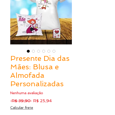
Presente Dia das
Mães: Blusa e
Almofada
Personalizadas
Nenhuma avaliação
Preço
Preço
 R$ 39,90 
R$ 25,94
normal
promocional
Calcular frete