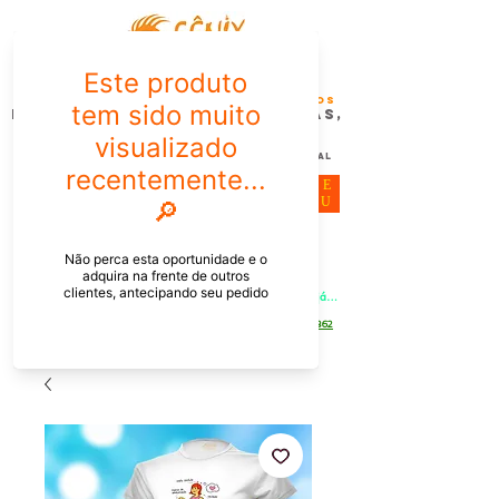
FÊNIX DESIGN STUDIO | Design
Gráfico| Desenvolvimento de Produtos
Personalizados para Pessoas,
Empresas e EventoS
Lembrancinhas, Brindes promocionais,
Decoração, Presentes e Comunicação Visual
ME
NU
Meu Carrinho
Entrar
PEDIDOS PELO CHAT OU WHATSAPP: Informe os produtos, 
quantidade e o CEP ou endereço de entrega e receba um link já 
com o frete para apenas pagar!
Duque de Caxias - Rio de Janeiro -
WhatsApp:
[21] 9 6546 4862