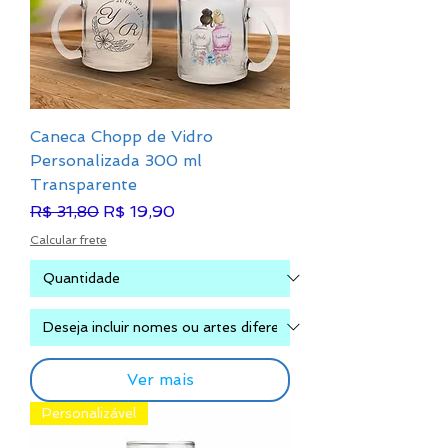
Caneca Chopp de Vidro
Personalizada 300 ml
Transparente
Preço normal
Preço promocional
R$ 31,80
R$ 19,90
Calcular frete
Ver mais
Personalizável