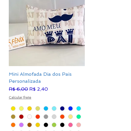
Mini Almofada Dia dos Pais
Personalizada
Preço normal
Preço promocional
R$ 6,00
R$ 2,40
Calcular frete