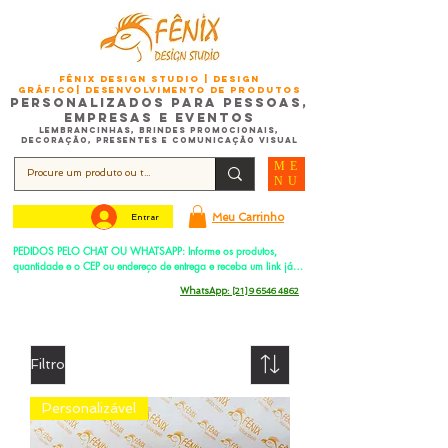
FÊNIX DESIGN STUDIO | Design
Gráfico| Desenvolvimento de Produtos
Personalizados para Pessoas,
Empresas e EventoS
Lembrancinhas, Brindes promocionais,
Decoração, Presentes e Comunicação Visual
ME
NU
Meu Carrinho
Entrar
PEDIDOS PELO CHAT OU WHATSAPP: Informe os produtos, 
quantidade e o CEP ou endereço de entrega e receba um link já 
com o frete para apenas pagar!
Duque de Caxias - Rio de Janeiro -
WhatsApp:
[21] 9 6546 4862
Filtro
Personalizável