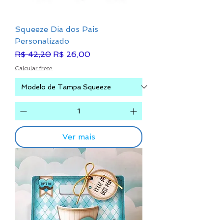
Squeeze Dia dos Pais
Personalizado
Preço normal
Preço promocional
R$ 42,20
R$ 26,00
Calcular frete
Ver mais