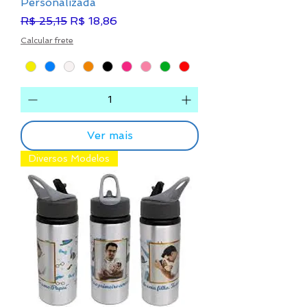
Personalizada
Preço normal
Preço promocional
R$ 25,15
R$ 18,86
Calcular frete
Ver mais
Diversos Modelos