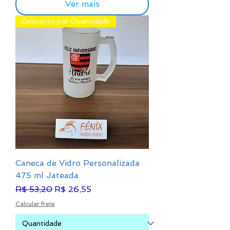
Ver mais
Desconto por Quantidade
Caneca de Vidro Personalizada
475 ml Jateada
Preço normal
Preço promocional
R$ 53,20
R$ 26,55
Calcular frete