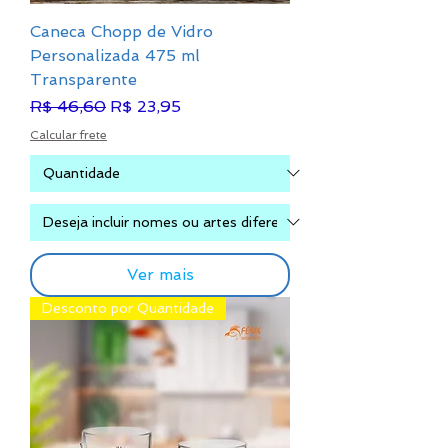
Caneca Chopp de Vidro
Personalizada 475 ml
Transparente
Preço normal
Preço promocional
R$ 46,60
R$ 23,95
Calcular frete
Ver mais
Desconto por Quantidade