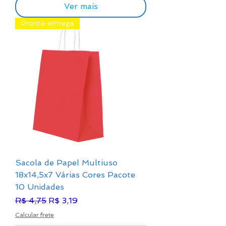
Ver mais
Pronta-entrega
Sacola de Papel Multiuso
18x14,5x7 Várias Cores Pacote
10 Unidades
Preço normal
Preço promocional
R$ 4,75
R$ 3,19
Calcular frete