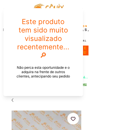
FÊNIX DESIGN STUDIO | Design
Gráfico| Desenvolvimento de Produtos
Personalizados para Pessoas,
Empresas e EventoS
Lembrancinhas, Brindes promocionais,
Decoração, Presentes e Comunicação Visual
ME
NU
Meu Carrinho
Entrar
PEDIDOS PELO CHAT OU WHATSAPP: Informe os produtos, 
quantidade e o CEP ou endereço de entrega e receba um link já 
com o frete para apenas pagar!
Duque de Caxias - Rio de Janeiro -
WhatsApp:
[21] 9 6546 4862