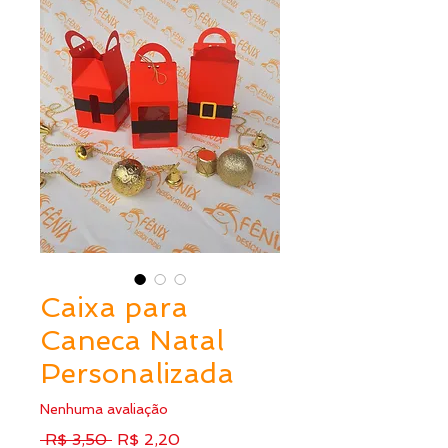
Caixa para
Caneca Natal
Personalizada
Nenhuma avaliação
Preço
Preço
 R$ 3,50 
R$ 2,20