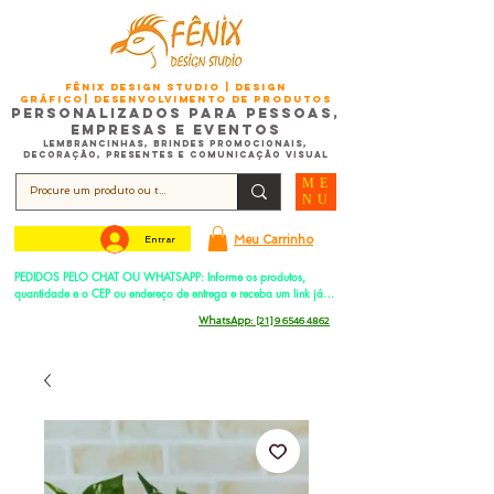
FÊNIX DESIGN STUDIO | Design
Gráfico| Desenvolvimento de Produtos
Personalizados para Pessoas,
Empresas e EventoS
Lembrancinhas, Brindes promocionais,
Decoração, Presentes e Comunicação Visual
ME
NU
Meu Carrinho
Entrar
PEDIDOS PELO CHAT OU WHATSAPP: Informe os produtos, 
quantidade e o CEP ou endereço de entrega e receba um link já 
com o frete para apenas pagar!
Duque de Caxias - Rio de Janeiro -
WhatsApp:
[21] 9 6546 4862