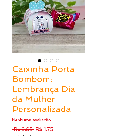
Caixinha Porta
Bombom:
Lembrança Dia
da Mulher
Personalizada
Nenhuma avaliação
Preço
Preço
 R$ 3,05 
R$ 1,75
normal
promocional