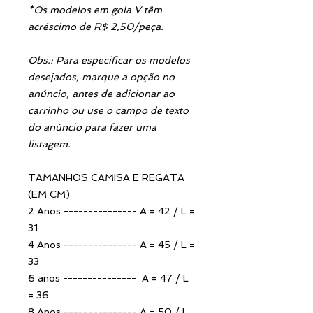
*Os modelos em gola V têm
acréscimo de R$ 2,50/peça.
Obs.: Para especificar os modelos
desejados, marque a opção no
anúncio, antes de adicionar ao
carrinho ou use o campo de texto
do anúncio para fazer uma
listagem.
TAMANHOS CAMISA E REGATA
(EM CM)
2 Anos --------------- A = 42 / L =
31
4 Anos --------------- A = 45 / L =
33
6 anos --------------- A = 47 / L
= 36
8 Anos --------------- A = 50 / L