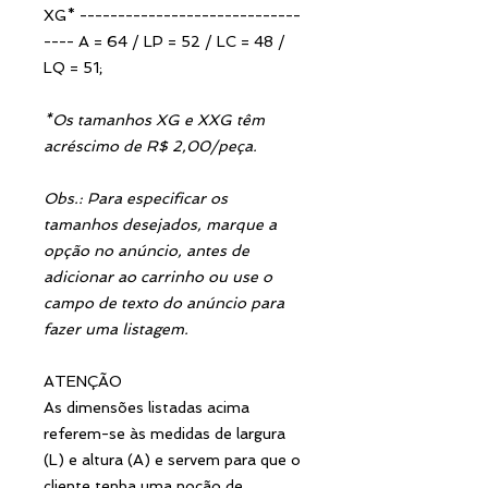
XG* -----------------------------
---- A = 64 / LP = 52 / LC = 48 /
LQ = 51;
*Os tamanhos XG e XXG têm
acréscimo de R$ 2,00/peça.
Obs.: Para especificar os
tamanhos desejados, marque a
opção no anúncio, antes de
adicionar ao carrinho ou use o
campo de texto do anúncio para
fazer uma listagem.
ATENÇÃO
As dimensões listadas acima
referem-se às medidas de largura
(L) e altura (A) e servem para que o
cliente tenha uma noção de