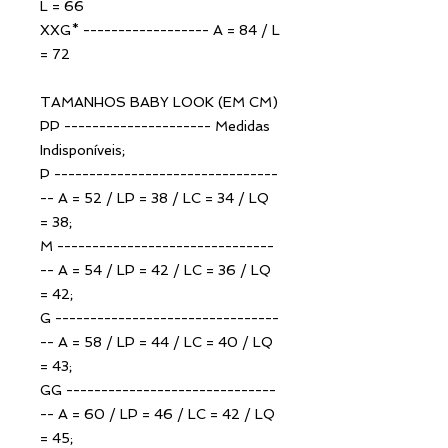
L = 66
XXG* ------------------ A = 84 / L
= 72
TAMANHOS BABY LOOK (EM CM)
PP --------------------- Medidas
Indisponíveis;
P --------------------------------
-- A = 52 / LP = 38 / LC = 34 / LQ
= 38;
M -------------------------------
-- A = 54 / LP = 42 / LC = 36 / LQ
= 42;
G --------------------------------
-- A = 58 / LP = 44 / LC = 40 / LQ
= 43;
GG ------------------------------
-- A = 60 / LP = 46 / LC = 42 / LQ
= 45;