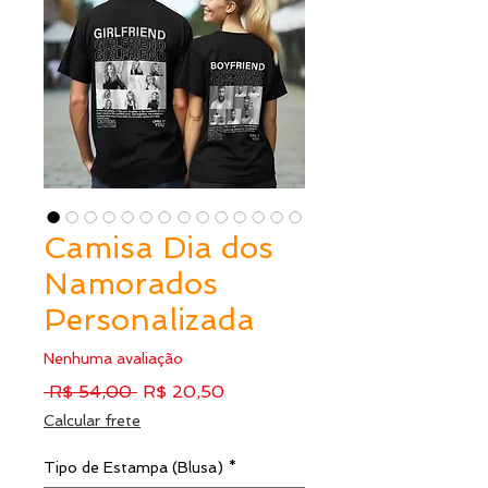
Camisa Dia dos
Namorados
Personalizada
Nenhuma avaliação
Preço
Preço
 R$ 54,00 
R$ 20,50
normal
promocional
Calcular frete
Tipo de Estampa (Blusa)
*