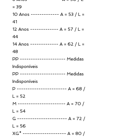
= 39
10 Anos ------------- A = 53 / L =
41
12 Anos ------------- A = 57 / L =
44
14 Anos ------------- A = 62 / L =
48
PP --------------------- Medidas
Indisponíveis
PP --------------------- Medidas
Indisponíveis
P ----------------------- A = 68 /
L = 52
M ---------------------- A = 70 /
L = 54
G ----------------------- A = 72 /
L = 56
XG* -------------------- A = 80 /