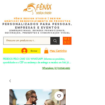
FÊNIX DESIGN STUDIO | Design
Gráfico| Desenvolvimento de Produtos
Personalizados para Pessoas,
Empresas e EventoS
Lembrancinhas, Brindes promocionais,
Decoração, Presentes e Comunicação Visual
ME
NU
Meu Carrinho
Entrar
PEDIDOS PELO CHAT OU WHATSAPP: Informe os produtos, 
quantidade e o CEP ou endereço de entrega e receba um link já 
com o frete para apenas pagar!
Duque de Caxias - Rio de Janeiro -
WhatsApp:
[21] 9 6546 4862