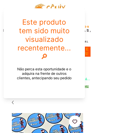
FÊNIX DESIGN STUDIO | Design
Gráfico| Desenvolvimento de Produtos
Personalizados para Pessoas,
Empresas e EventoS
Lembrancinhas, Brindes promocionais,
Decoração, Presentes e Comunicação Visual
ME
NU
Meu Carrinho
Entrar
PEDIDOS PELO CHAT OU WHATSAPP: Informe os produtos, 
quantidade e o CEP ou endereço de entrega e receba um link já 
com o frete para apenas pagar!
Duque de Caxias - Rio de Janeiro -
WhatsApp:
[21] 9 6546 4862