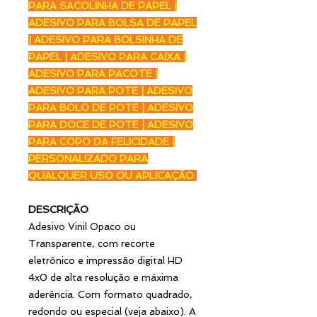
PARA SACOLINHA DE PAPEL |
ADESIVO PARA BOLSA DE PAPEL
| ADESIVO PARA BOLSINHA DE
PAPEL | ADESIVO PARA CAIXA |
ADESIVO PARA PACOTE |
ADESIVO PARA POTE | ADESIVO
PARA BOLO DE POTE | ADESIVO
PARA DOCE DE POTE | ADESIVO
PARA COPO DA FELICIDADE |
PERSONALIZADO PARA
QUALQUER USO OU APLICAÇÃO
DESCRIÇÃO
Adesivo Vinil Opaco ou
Transparente, com recorte
eletrônico e impressão digital HD
4x0 de alta resolução e máxima
aderência. Com formato quadrado,
redondo ou especial (veja abaixo). A