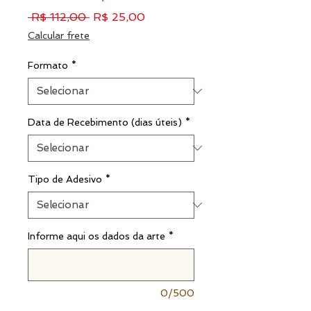
Preço
Preço
 R$ 112,00 
R$ 25,00
normal
promocional
Calcular frete
Formato
*
Data de Recebimento (dias úteis)
*
Tipo de Adesivo
*
Informe aqui os dados da arte
*
0/500