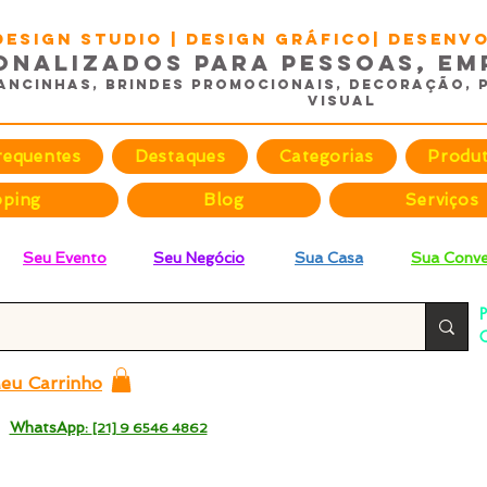
DESIGN STUDIO | Design Gráfico| Desen
onalizados para Pessoas, Em
ancinhas, Brindes promocionais, Decoração, 
Visual
requentes
Destaques
Categorias
Produ
pping
Blog
Serviços
Seu Evento
Seu Negócio
Sua Casa
Sua Conve
P
C
p
eu Carrinho
 -
WhatsApp:
[21] 9 6546 4862