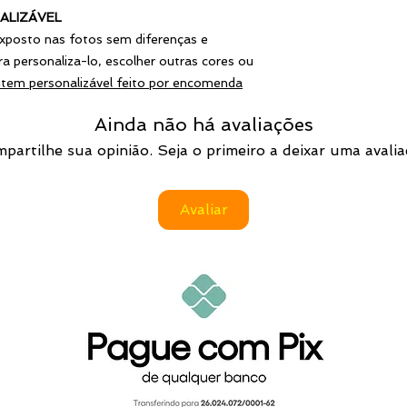
Coelho)
· PAG SEGURO (Cart
pagamento offline e
ALIZÁVEL
Ao marcar Pagament
CPF: 154.458.067-
WhatsApp.
solicitação de pag
xposto nas fotos sem diferenças e
SEGURANÇA
WhatsApp para con
PIX
a personaliza-lo, escolher outras cores ou
Os seus dados finan
Chave Pix
 item personalizável feito por encomenda
operadora escolhid
Telefone: 2198314
nenhum momento, ser
Conta: Nubank
Ainda não há avaliações
pela empresa ou por 
(Clayton Rodrigo Sil
partilhe sua opinião. Seja o primeiro a deixar uma avalia
Após validado o pag
executado.
Avaliar
Os pagamentos corr
50% restantes deve
data prevista de env