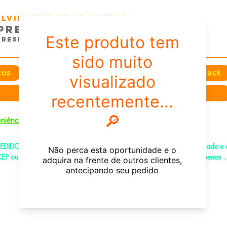
volvimento de Produtos
presas e EventoS
Presentes e Comunicação
tos
Festas
Datas e Sazonais
Feedback
Sobre nós
+
niência
EDIDOS PELO CHAT OU WHATSAPP: Informe os produtos, quantidade e o
EP ou endereço de entrega e receba um link já com o frete para apenas 
agar!
e-mail:
fenixdesign@outlook.com