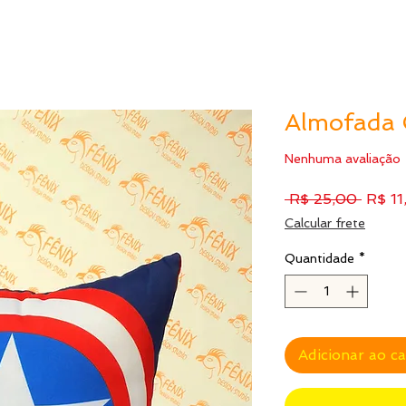
Almofada 
Nenhuma avaliação
Preço
 R$ 25,00 
R$ 11
norma
Calcular frete
Quantidade
*
Adicionar ao c