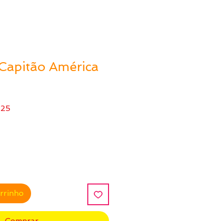
Capitão América
Preço
,25
l
promocional
arrinho
Comprar