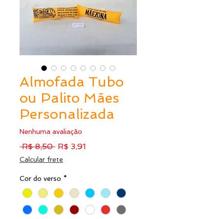
Almofada Tubo
ou Palito Mães
Personalizada
Nenhuma avaliação
Preço
Preço
 R$ 8,50 
R$ 3,91
normal
promocional
Calcular frete
Cor do verso
*