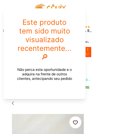
FÊNIX DESIGN STUDIO | Design
Gráfico| Desenvolvimento de Produtos
Personalizados para Pessoas,
Empresas e EventoS
Lembrancinhas, Brindes promocionais,
Decoração, Presentes e Comunicação Visual
ME
NU
Meu Carrinho
Entrar
PEDIDOS PELO CHAT OU WHATSAPP: Informe os produtos, 
quantidade e o CEP ou endereço de entrega e receba um link já 
com o frete para apenas pagar!
Duque de Caxias - Rio de Janeiro -
WhatsApp:
[21] 9 6546 4862