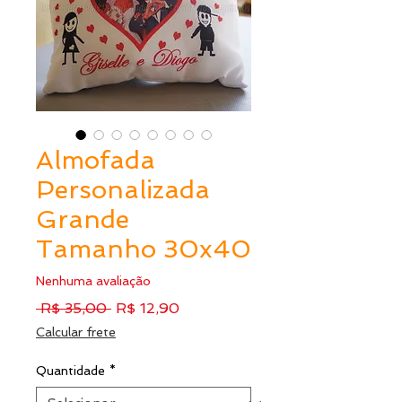
Almofada
Personalizada
Grande
Tamanho 30x40
Nenhuma avaliação
Preço
Preço
 R$ 35,00 
R$ 12,90
normal
promocional
Calcular frete
Quantidade
*