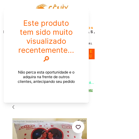
FÊNIX DESIGN STUDIO | Design
Gráfico| Desenvolvimento de Produtos
Personalizados para Pessoas,
Empresas e EventoS
Lembrancinhas, Brindes promocionais,
Decoração, Presentes e Comunicação Visual
ME
NU
Meu Carrinho
Entrar
PEDIDOS PELO CHAT OU WHATSAPP: Informe os produtos, 
quantidade e o CEP ou endereço de entrega e receba um link já 
com o frete para apenas pagar!
Duque de Caxias - Rio de Janeiro -
WhatsApp:
[21] 9 6546 4862