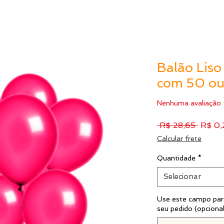
Balão Liso
com 50 ou
Nenhuma avaliação
Preço
 R$ 28,65 
R$ 0,
norma
Calcular frete
Quantidade
*
Selecionar
Use este campo para
seu pedido (opciona