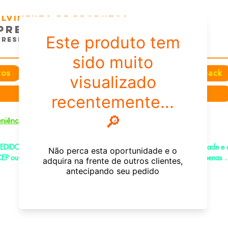
volvimento de Produtos
presas e EventoS
Presentes e Comunicação
tos
Festas
Datas e Sazonais
Feedback
Sobre nós
+
niência
EDIDOS PELO CHAT OU WHATSAPP: Informe os produtos, quantidade e o
EP ou endereço de entrega e receba um link já com o frete para apenas 
agar!
e-mail:
fenixdesign@outlook.com