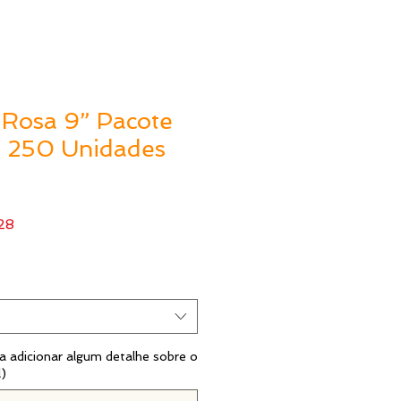
 Rosa 9” Pacote
 250 Unidades
Preço
28
l
promocional
 adicionar algum detalhe sobre o
l)