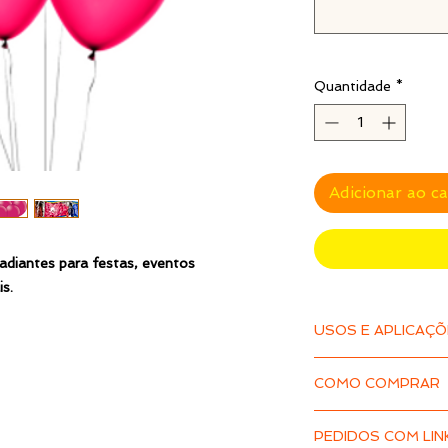
Quantidade
*
Adicionar ao c
radiantes para festas, eventos
s.
USOS E APLICAÇ
O Balão de Festa L
COMO COMPRAR
várias aplicações p
temáticas. Eles são
1 – Clique em
[VER 
resistente e durável
PEDIDOS COM LIN
aparecerem, insira 