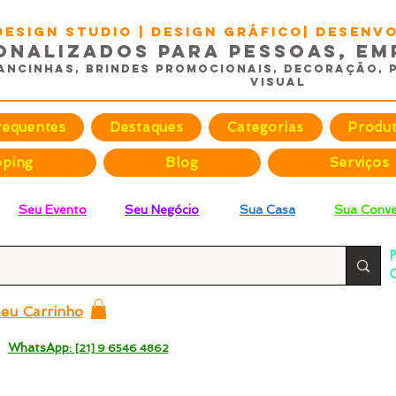
DESIGN STUDIO | Design Gráfico| Desen
onalizados para Pessoas, Em
ancinhas, Brindes promocionais, Decoração, 
Visual
requentes
Destaques
Categorias
Produ
pping
Blog
Serviços
Seu Evento
Seu Negócio
Sua Casa
Sua Conve
P
C
p
eu Carrinho
 -
WhatsApp:
[21] 9 6546 4862