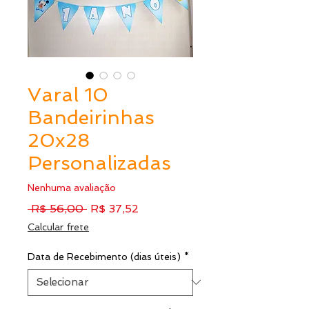
Varal 10
Bandeirinhas
20x28
Personalizadas
Nenhuma avaliação
Preço
Preço
 R$ 56,00 
R$ 37,52
normal
promocional
Calcular frete
Data de Recebimento (dias úteis)
*