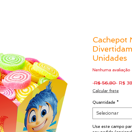
Cachepot 
Divertidam
Unidades
Nenhuma avaliação
Preço
 R$ 56,80 
R$ 3
norma
Calcular frete
Quantidade
*
Selecionar
Use este campo para