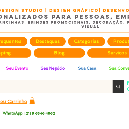
DESIGN STUDIO | Design Gráfico| Desen
onalizados para Pessoas, Em
ancinhas, Brindes promocionais, Decoração, 
Visual
requentes
Destaques
Categorias
Produ
pping
Blog
Serviços
Seu Evento
Seu Negócio
Sua Casa
Sua Conve
P
C
p
eu Carrinho
 -
WhatsApp:
[21] 9 6546 4862