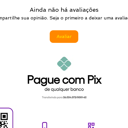
PIX
Os seus dados finan
Chave Pix
Ainda não há avaliações
operadora escolhid
Telefone: 2198314
nenhum momento, ser
partilhe sua opinião. Seja o primeiro a deixar uma avalia
Conta: Nubank
pela empresa ou por 
(Clayton Rodrigo Sil
Avaliar
Após validado o pag
executado.
Os pagamentos corr
50% restantes deve
data prevista de env