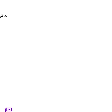
ceiros ficam protegidos pela
a e salvaguardados pela LGPD. Em
1325
ão utilizados ou distribuídos
ção.
terceiros.
va de Oliveira)
amento, seu pedido será
espondentes a valor pendente de
m ser feitos com antecedência a
io do material.