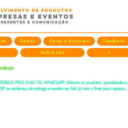
volvimento de Produtos
presas e EventoS
Presentes e Comunicação
tos
Festas
Datas e Sazonais
Feedback
Sobre nós
+
niência
EDIDOS PELO CHAT OU WHATSAPP: Informe os produtos, quantidade e o
EP ou endereço de entrega e receba um link já com o frete para apenas 
agar!
e-mail:
fenixdesign@outlook.com