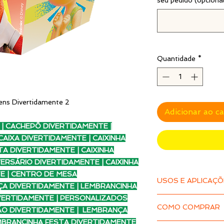
seu pedido (opciona
Quantidade
*
ens Divertidamente 2
Adicionar ao c
| CACHEPÔ DIVERTIDAMENTE |
AIXA DIVERTIDAMENTE | CAIXINHA
TA DIVERTIDAMENTE | CAIXINHA
VERSÁRIO DIVERTIDAMENTE | CAIXINHA
E | CENTRO DE MESA
USOS E APLICAÇ
A DIVERTIDAMENTE | LEMBRANCINHA
IVERTIDAMENTE | PERSONALIZADOS
O Cachepot Temátic
COMO COMPRAR
enfeitar a mesa e re
ÃO DIVERTIDAMENTE | LEMBRANÇA
lembrancinhas. É um
MBRANCINHA FESTA DIVERTIDAMENTE