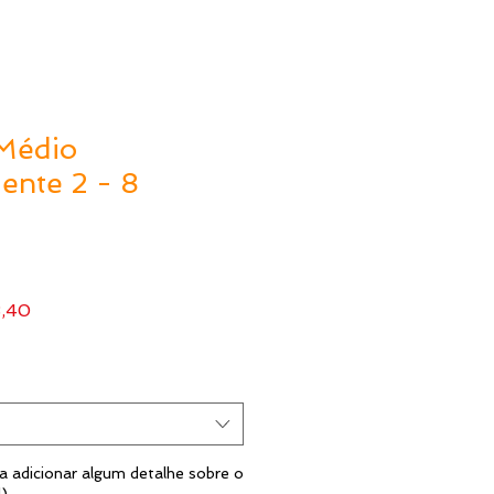
Médio
ente 2 - 8
Preço
8,40
l
promocional
 adicionar algum detalhe sobre o