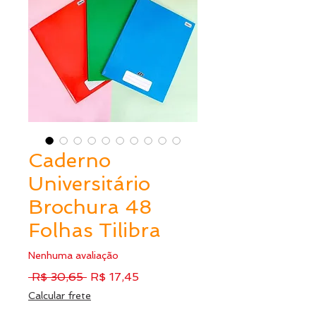
Caderno
Universitário
Brochura 48
Folhas Tilibra
Nenhuma avaliação
Preço
Preço
 R$ 30,65 
R$ 17,45
normal
promocional
Calcular frete