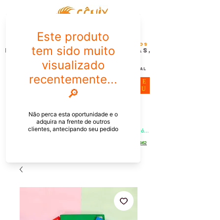
FÊNIX DESIGN STUDIO | Design
Gráfico| Desenvolvimento de Produtos
Personalizados para Pessoas,
Empresas e EventoS
Lembrancinhas, Brindes promocionais,
Decoração, Presentes e Comunicação Visual
ME
NU
Meu Carrinho
Entrar
PEDIDOS PELO CHAT OU WHATSAPP: Informe os produtos, 
quantidade e o CEP ou endereço de entrega e receba um link já 
com o frete para apenas pagar!
Duque de Caxias - Rio de Janeiro -
WhatsApp:
[21] 9 6546 4862