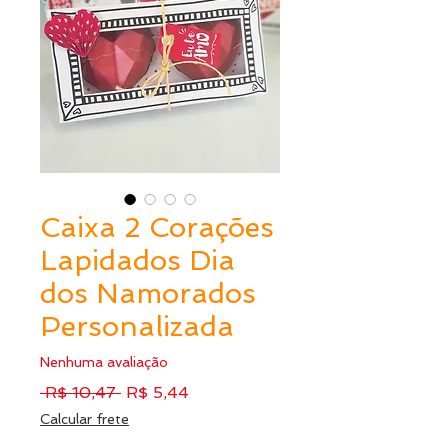
Caixa 2 Corações
Lapidados Dia
dos Namorados
Personalizada
Nenhuma avaliação
Preço
Preço
 R$ 10,47 
R$ 5,44
normal
promocional
Calcular frete