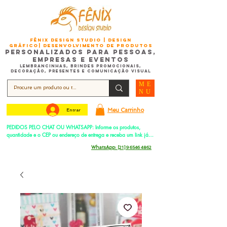
FÊNIX DESIGN STUDIO | Design
Gráfico| Desenvolvimento de Produtos
Personalizados para Pessoas,
Empresas e EventoS
Lembrancinhas, Brindes promocionais,
Decoração, Presentes e Comunicação Visual
ME
NU
Meu Carrinho
Entrar
PEDIDOS PELO CHAT OU WHATSAPP: Informe os produtos, 
quantidade e o CEP ou endereço de entrega e receba um link já 
com o frete para apenas pagar!
Duque de Caxias - Rio de Janeiro -
WhatsApp:
[21] 9 6546 4862