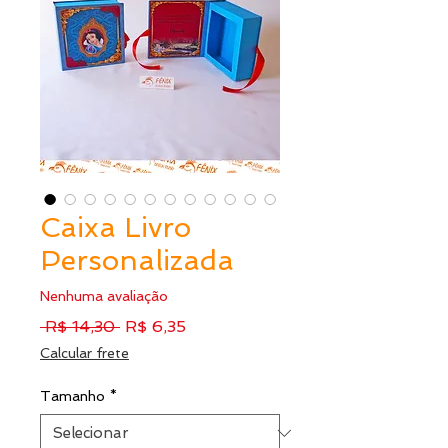
Caixa Livro
Personalizada
Nenhuma avaliação
Preço
Preço
 R$ 14,30 
R$ 6,35
normal
promocional
Calcular frete
Tamanho
*