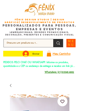
FÊNIX DESIGN STUDIO | Design
Gráfico| Desenvolvimento de Produtos
Personalizados para Pessoas,
Empresas e EventoS
Lembrancinhas, Brindes promocionais,
Decoração, Presentes e Comunicação Visual
ME
NU
Meu Carrinho
Entrar
PEDIDOS PELO CHAT OU WHATSAPP: Informe os produtos, 
quantidade e o CEP ou endereço de entrega e receba um link já 
com o frete para apenas pagar!
Duque de Caxias - Rio de Janeiro -
WhatsApp:
[21] 9 6546 4862