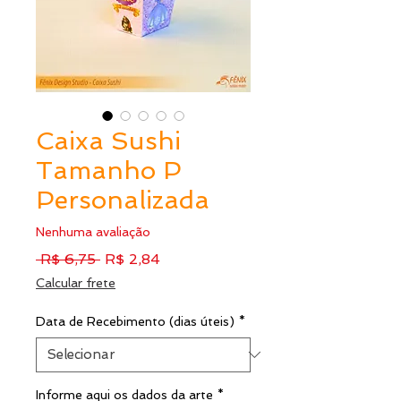
Caixa Sushi
Tamanho P
Personalizada
Nenhuma avaliação
Preço
Preço
 R$ 6,75 
R$ 2,84
normal
promocional
Calcular frete
Data de Recebimento (dias úteis)
*
Informe aqui os dados da arte
*