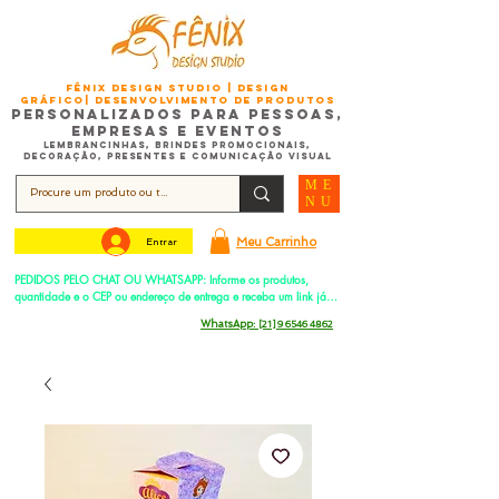
FÊNIX DESIGN STUDIO | Design
Gráfico| Desenvolvimento de Produtos
Personalizados para Pessoas,
Empresas e EventoS
Lembrancinhas, Brindes promocionais,
Decoração, Presentes e Comunicação Visual
ME
NU
Meu Carrinho
Entrar
PEDIDOS PELO CHAT OU WHATSAPP: Informe os produtos, 
quantidade e o CEP ou endereço de entrega e receba um link já 
com o frete para apenas pagar!
Duque de Caxias - Rio de Janeiro -
WhatsApp:
[21] 9 6546 4862