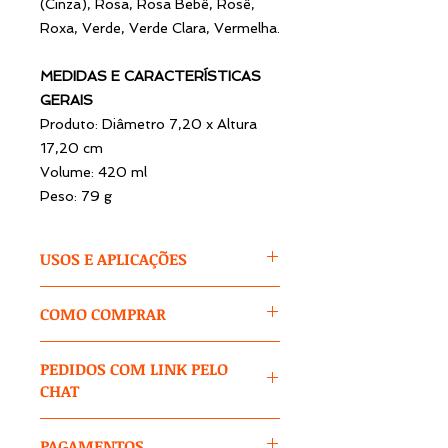
(Cinza), Rosa, Rosa Bebê, Rosê,
Roxa, Verde, Verde Clara, Vermelha.
MEDIDAS E CARACTERÍSTICAS
GERAIS
Produto: Diâmetro 7,20 x Altura
17,20 cm
Volume: 420 ml
Peso: 79 g
USOS E APLICAÇÕES
O que já era uma forte tendência,
COMO COMPRAR
ganhou uma grande impulsão. A
Caneca Slim já vinha sendo uma das
1 – Após clicar no produto,
queridinhas e, com a chegada da
PEDIDOS COM LINK PELO
selecione as opções para cores /
versão degradê, vai se tornar febril
CHAT
tamanhos / modelos e outras que
de vez. A Linha Degradê da Fênix D.
aparecerem
.
S. é composta por vários produtos,
Nos casos de pedidos exclusivos,
tais como copos, canecas, taças e
PAGAMENTOS