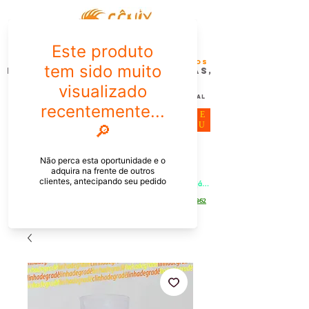
FÊNIX DESIGN STUDIO | Design
Gráfico| Desenvolvimento de Produtos
Personalizados para Pessoas,
Empresas e EventoS
Lembrancinhas, Brindes promocionais,
Decoração, Presentes e Comunicação Visual
ME
NU
Meu Carrinho
Entrar
PEDIDOS PELO CHAT OU WHATSAPP: Informe os produtos, 
quantidade e o CEP ou endereço de entrega e receba um link já 
com o frete para apenas pagar!
Duque de Caxias - Rio de Janeiro -
WhatsApp:
[21] 9 6546 4862