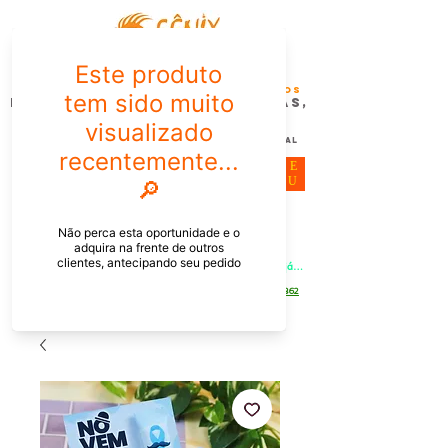
FÊNIX DESIGN STUDIO | Design
Gráfico| Desenvolvimento de Produtos
Personalizados para Pessoas,
Empresas e EventoS
Lembrancinhas, Brindes promocionais,
Decoração, Presentes e Comunicação Visual
ME
NU
Meu Carrinho
Entrar
PEDIDOS PELO CHAT OU WHATSAPP: Informe os produtos, 
quantidade e o CEP ou endereço de entrega e receba um link já 
com o frete para apenas pagar!
Duque de Caxias - Rio de Janeiro -
WhatsApp:
[21] 9 6546 4862