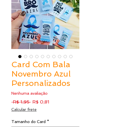
Card Com Bala
Novembro Azul
Personalizados
Nenhuma avaliação
Preço
Preço
 R$ 1,95 
R$ 0,81
normal
promocional
Calcular frete
Tamanho do Card
*