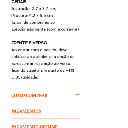
GERAIS
Ilustração: 2,7 x 3,7 cm;
Produto: 4,2 x 5,5 cm
12 cm de comprimento
aproximadamente (com a corrente).
FRENTE E VERSO
Ao entrar com o pedido, deve
solicitar ao atendente a opção de
acrescentar ilustração ao verso,
ficando sujeito a reajuste de + R$
0,35/unidade.
COMO COMPRAR
1 – Após adicionar o item ao
PAGAMENTOS
carrinho,
selecione as opções
para
cores / tamanhos / modelos e
FORMAS DE PAGAMENTO
outras que aparecerem.
PAGAMENTO OFFLINE