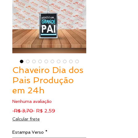
Chaveiro Dia dos
Pais Produção
em 24h
Nenhuma avaliação
Preço
Preço
 R$ 3,70 
R$ 2,59
normal
promocional
Calcular frete
Estampa Verso
*