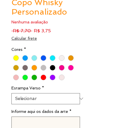
Copo Whisky
Personalizado
Nenhuma avaliação
Preço
Preço
 R$ 7,70 
R$ 3,75
normal
promocional
Calcular frete
Cores
*
Estampa Verso
*
Informe aqui os dados da arte
*