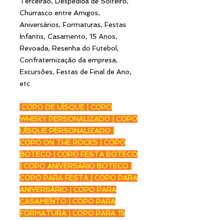
Terceirão, Despedida de Solteiro,
Churrasco entre Amigos,
Aniversários, Formaturas, Festas
Infantis, Casamento, 15 Anos,
Revoada, Resenha do Futebol,
Confraternização da empresa,
Excursões, Festas de Final de Ano,
etc.
COPO DE UÍSQUE | COPO
WHISKY PERSONALIZADO | COPO
UÍSQUE PERSONALIZADO |
COPO ON THE ROCKS | COPO
BOTECO | COPO FESTA BOTECO
| COPO ANIVERSÁRIO BOTECO |
COPO PARA FESTA | COPO PARA
ANIVERSÁRIO | COPO PARA
CASAMENTO | COPO PARA
FORMATURA | COPO PARA 15