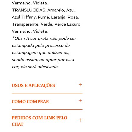
Vermelho, Violeta.
TRANSLÚCIDAS: Amarelo, Azul,
Azul Tiffany, Fumê, Laranja, Rosa,
Transparente, Verde, Verde Escuro,
Vermelho, Violeta.
*Obs.: A cor preta não pode ser
estampada pelo processo de
estampagem que utilizamos,
sendo assim, ao optar por esta
cor, ela será adesivada.
USOS E APLICAÇÕES
O Copo Whisky ou Small Drink é o
COMO COMPRAR
modelo On The Rocks, que é
chamado popularmente de copo de
1 – Após clicar no produto,
uísque por ser utilizado,
PEDIDOS COM LINK PELO
selecione as opções para cores /
principalmente, para degustar
CHAT
tamanhos / modelos e outras que
bebidas que tenham alto teor
aparecerem
.