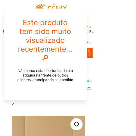
FÊNIX DESIGN STUDIO | Design
Gráfico| Desenvolvimento de Produtos
Personalizados para Pessoas,
Empresas e EventoS
Lembrancinhas, Brindes promocionais,
Decoração, Presentes e Comunicação Visual
ME
NU
Meu Carrinho
Entrar
PEDIDOS PELO CHAT OU WHATSAPP: Informe os produtos, 
quantidade e o CEP ou endereço de entrega e receba um link já 
com o frete para apenas pagar!
Duque de Caxias - Rio de Janeiro -
WhatsApp:
[21] 9 6546 4862