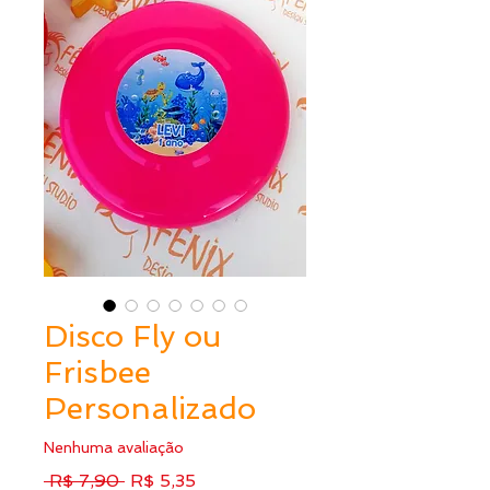
Disco Fly ou
Frisbee
Personalizado
Nenhuma avaliação
Preço
Preço
 R$ 7,90 
R$ 5,35