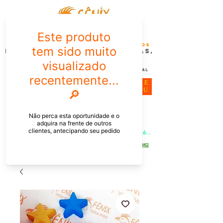
FÊNIX DESIGN STUDIO | Design
Gráfico| Desenvolvimento de Produtos
Personalizados para Pessoas,
Empresas e EventoS
Lembrancinhas, Brindes promocionais,
Decoração, Presentes e Comunicação Visual
ME
NU
Meu Carrinho
Entrar
PEDIDOS PELO CHAT OU WHATSAPP: Informe os produtos, 
quantidade e o CEP ou endereço de entrega e receba um link já 
com o frete para apenas pagar!
Duque de Caxias - Rio de Janeiro -
WhatsApp:
[21] 9 6546 4862