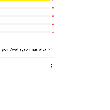
1
0
0
0
0
 por:
Avaliação mais alta