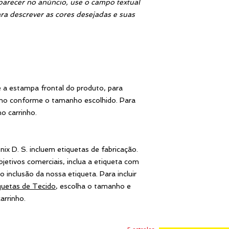
estampa para colorir
arecer no anúncio, use o campo textual
estampa ainda pode
ra descrever as cores desejadas e suas
logotipo, redes soc
quiser incluir.
PARA SEU NEGÓC
As sacolas, assim c
acima se tornam ót
profissionais, empr
 a estampa frontal do produto, para
especialmente, se li
imo conforme o tamanho escolhido. Para
Fabricantes de produ
o carrinho.
artesanato, Profiss
e personagens infan
Supermercados, Sho
ix D. S. incluem etiquetas de fabricação.
alguns desses exemp
jetivos comerciais, inclua a etiqueta com
o inclusão da nossa etiqueta. Para incluir
quetas de Tecido
, escolha o tamanho e
arrinho.