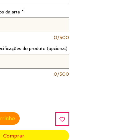
os da arte
*
0/500
ecificações do produto (opcional)
0/500
arrinho
Comprar