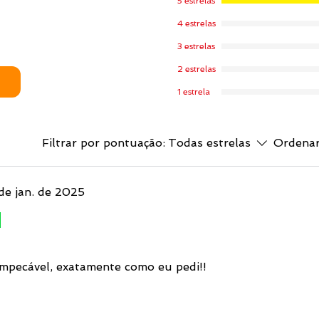
5 estrelas
4 estrelas
3 estrelas
2 estrelas
1 estrela
Filtrar por pontuação:
Todas estrelas
Ordenar
de jan. de 2025
impecável, exatamente como eu pedi!!