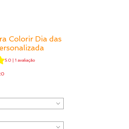
a Colorir Dia das
ersonalizada
5.0 de 5 estrelas com base em 1 avaliação
5.0 | 1 avaliação
Preço
20
promocional