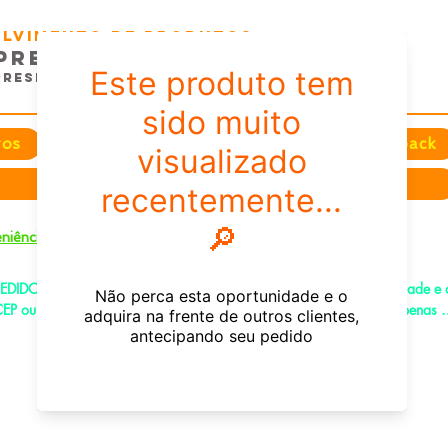
volvimento de Produtos
presas e EventoS
Presentes e Comunicação
tos
Festas
Datas e Sazonais
Feedback
Sobre nós
+
niência
EDIDOS PELO CHAT OU WHATSAPP: Informe os produtos, quantidade e o
EP ou endereço de entrega e receba um link já com o frete para apenas 
agar!
e-mail:
fenixdesign@outlook.com