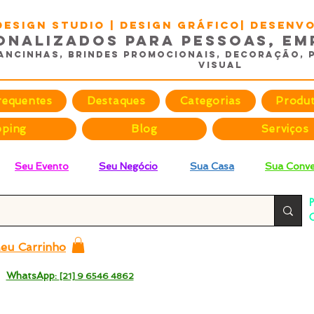
DESIGN STUDIO | Design Gráfico| Desen
onalizados para Pessoas, Em
ancinhas, Brindes promocionais, Decoração, 
Visual
requentes
Destaques
Categorias
Produ
pping
Blog
Serviços
Seu Evento
Seu Negócio
Sua Casa
Sua Conve
P
C
p
eu Carrinho
 -
WhatsApp:
[21] 9 6546 4862