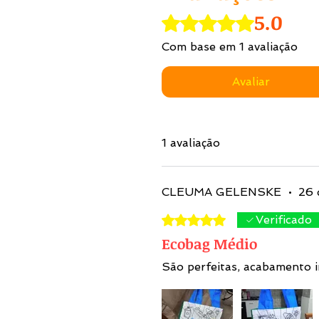
5.0
Rated 5 out of 5 stars.
Com base em 1 avaliação
Avaliar
1 avaliação
CLEUMA GELENSKE
•
26 
Rated 5 out of 5 stars.
Verificado
Ecobag Médio
São perfeitas, acabamento 