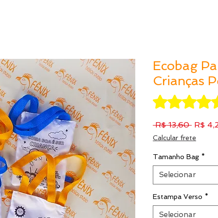
Ecobag Par
Crianças P
A classificação é 
Preço
 R$ 13,60 
R$ 4,
normal
Calcular frete
Tamanho Bag
*
Selecionar
Estampa Verso
*
Selecionar