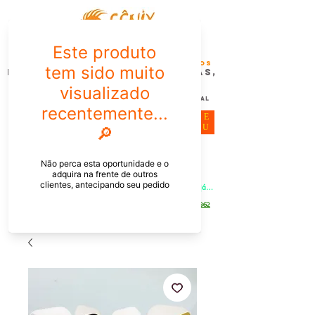
FÊNIX DESIGN STUDIO | Design
Gráfico| Desenvolvimento de Produtos
Personalizados para Pessoas,
Empresas e EventoS
Lembrancinhas, Brindes promocionais,
Decoração, Presentes e Comunicação Visual
ME
NU
Meu Carrinho
Entrar
PEDIDOS PELO CHAT OU WHATSAPP: Informe os produtos, 
quantidade e o CEP ou endereço de entrega e receba um link já 
com o frete para apenas pagar!
Duque de Caxias - Rio de Janeiro -
WhatsApp:
[21] 9 6546 4862