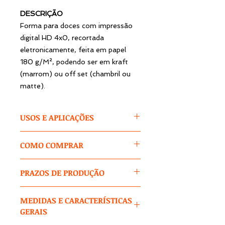
DESCRIÇÃO
Forma para doces com impressão
digital HD 4x0, recortada
eletronicamente, feita em papel
180 g/M², podendo ser em kraft
(marrom) ou off set (chambril ou
matte).
USOS E APLICAÇÕES
As forminhas impressas possibilitam
COMO COMPRAR
diversas ideias de vendas e
engajamento com seus clientes.
1 -
SELECIONE AS
Além de estampar sua marca, você
PRAZOS DE PRODUÇÃO
ESPECIFICAÇÕES
do produto:
pode criar ilustrações temáticas
cores / tamanhos / modelos.
para atender a eventos como
Os prazos variam conforme
MEDIDAS E CARACTERÍSTICAS
casamentos, aniversários, festas
quantidade, detalhes do seu pedido,
2 -
DIGITE NO CAMPO TEXTUAL
infantis, 15 anos e outros ou
GERAIS
estoque e demanda de
1
: tema, cores, textos, variações nas
mesmo a datas do calendário
encomendas. Abaixo, seguem os