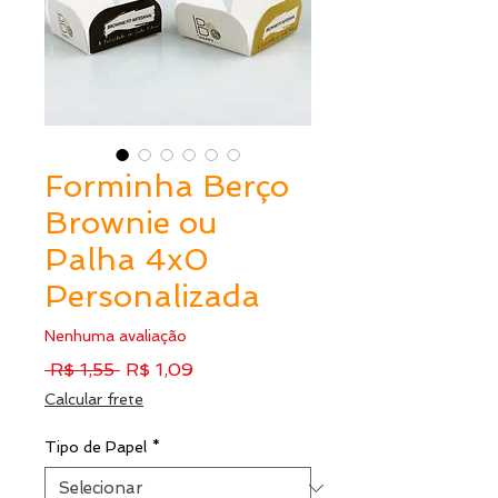
Forminha Berço
Brownie ou
Palha 4x0
Personalizada
Nenhuma avaliação
Preço
Preço
 R$ 1,55 
R$ 1,09
normal
promocional
Calcular frete
Tipo de Papel
*