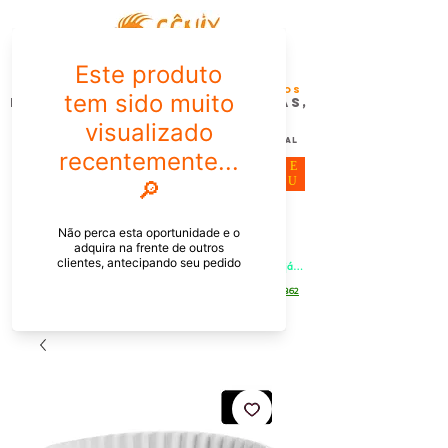
FÊNIX DESIGN STUDIO | Design
Gráfico| Desenvolvimento de Produtos
Personalizados para Pessoas,
Empresas e EventoS
Lembrancinhas, Brindes promocionais,
Decoração, Presentes e Comunicação Visual
ME
NU
Meu Carrinho
Entrar
PEDIDOS PELO CHAT OU WHATSAPP: Informe os produtos, 
quantidade e o CEP ou endereço de entrega e receba um link já 
com o frete para apenas pagar!
Duque de Caxias - Rio de Janeiro -
WhatsApp:
[21] 9 6546 4862