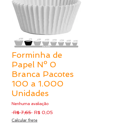
Forminha de
Papel Nº 0
Branca Pacotes
100 a 1.000
Unidades
Nenhuma avaliação
Preço
Preço
 R$ 7,65 
R$ 0,05
normal
promocional
Calcular frete