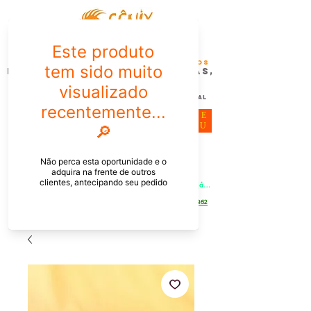
FÊNIX DESIGN STUDIO | Design
Gráfico| Desenvolvimento de Produtos
Personalizados para Pessoas,
Empresas e EventoS
Lembrancinhas, Brindes promocionais,
Decoração, Presentes e Comunicação Visual
ME
NU
Meu Carrinho
Entrar
PEDIDOS PELO CHAT OU WHATSAPP: Informe os produtos, 
quantidade e o CEP ou endereço de entrega e receba um link já 
com o frete para apenas pagar!
Duque de Caxias - Rio de Janeiro -
WhatsApp:
[21] 9 6546 4862