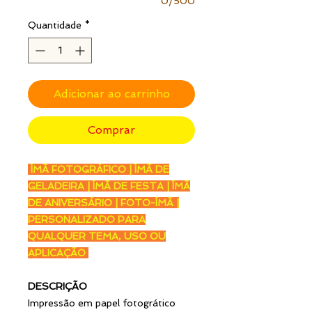
0/500
Quantidade
*
Adicionar ao carrinho
Comprar
ÍMÃ FOTOGRÁFICO | ÍMÃ DE
GELADEIRA | ÍMÃ DE FESTA | ÍMÃ
DE ANIVERSÁRIO | FOTO-ÍMÃ |
PERSONALIZADO PARA
QUALQUER TEMA, USO OU
APLICAÇÃO
DESCRIÇÃO
Impressão em papel fotogrático