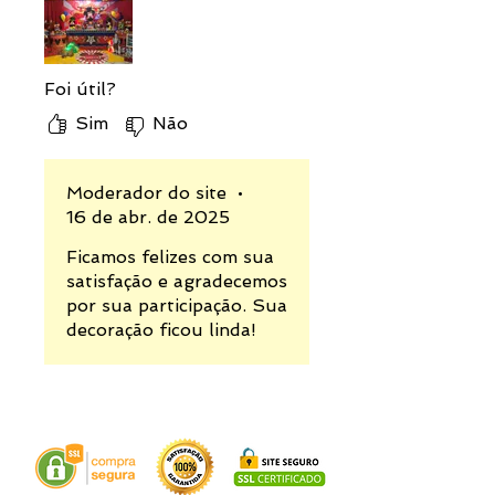
termos e clique em
[Faça seu
pedido]
.
Ao marcar Pay Pal ou Pag Seguro,
Foi útil?
você será direcionado para o site
da operadora para realizar o
Sim
Não
pagamento e confirmar sua
compra. Ao marcar Pagamento
Offline, será enviado uma
Moderador do site
•
solicitação de pagamento pelo seu
16 de abr. de 2025
e-mail ou WhatsApp para
confirmar sua compra.
Ficamos felizes com sua
satisfação e agradecemos
por sua participação. Sua
decoração ficou linda!