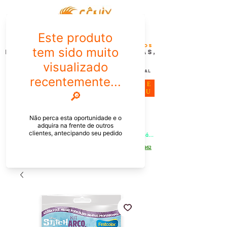
FÊNIX DESIGN STUDIO | Design
Gráfico| Desenvolvimento de Produtos
Personalizados para Pessoas,
Empresas e EventoS
Lembrancinhas, Brindes promocionais,
Decoração, Presentes e Comunicação Visual
ME
NU
Meu Carrinho
Entrar
PEDIDOS PELO CHAT OU WHATSAPP: Informe os produtos, 
quantidade e o CEP ou endereço de entrega e receba um link já 
com o frete para apenas pagar!
Duque de Caxias - Rio de Janeiro -
WhatsApp:
[21] 9 6546 4862