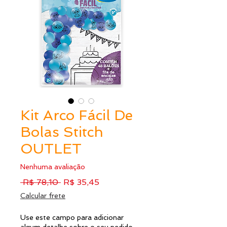
Kit Arco Fácil De
Bolas Stitch
OUTLET
Nenhuma avaliação
Preço
Preço
 R$ 78,10 
R$ 35,45
normal
promocional
Calcular frete
Use este campo para adicionar
algum detalhe sobre o seu pedido