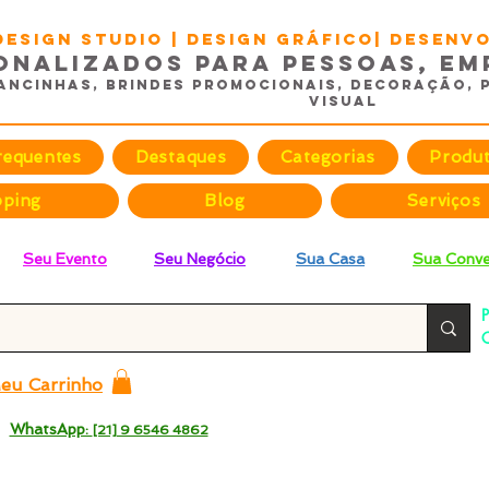
DESIGN STUDIO | Design Gráfico| Desen
onalizados para Pessoas, Em
ancinhas, Brindes promocionais, Decoração, 
Visual
requentes
Destaques
Categorias
Produ
pping
Blog
Serviços
Seu Evento
Seu Negócio
Sua Casa
Sua Conve
P
C
p
eu Carrinho
 -
WhatsApp:
[21] 9 6546 4862