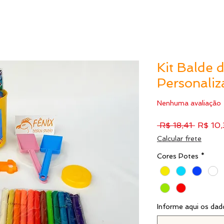
Kit Balde 
Personali
Nenhuma avaliação
Preço
 R$ 18,41 
R$ 10,
normal
Calcular frete
Cores Potes
*
Informe aqui os dad