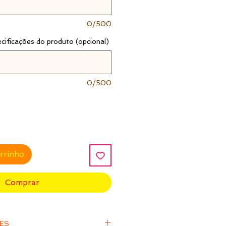
0/500
ecificações do produto (opcional)
0/500
arrinho
Comprar
ÕES