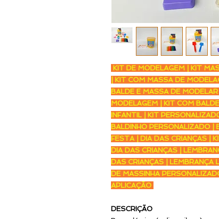
KIT DE MODELAGEM | KIT MA
| KIT COM MASSA DE MODELAG
BALDE E MASSA DE MODELAR 
MODELAGEM | KIT COM BALDE E
INFANTIL | KIT PERSONALIZAD
BALDINHO PERSONALIZADO | B
FESTA | DIA DAS CRIANÇAS | 
DIA DAS CRIANÇAS | LEMBRANÇ
DAS CRIANÇAS | LEMBRANÇA 
DE MASSINHA PERSONALIZAD
APLICAÇÃO
DESCRIÇÃO