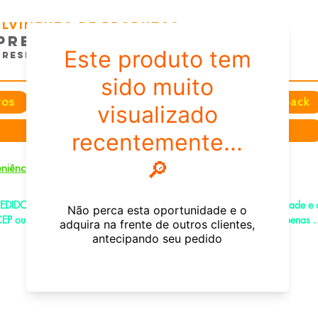
volvimento de Produtos
presas e EventoS
Presentes e Comunicação
tos
Festas
Datas e Sazonais
Feedback
Sobre nós
+
niência
EDIDOS PELO CHAT OU WHATSAPP: Informe os produtos, quantidade e o
EP ou endereço de entrega e receba um link já com o frete para apenas 
agar!
e-mail:
fenixdesign@outlook.com