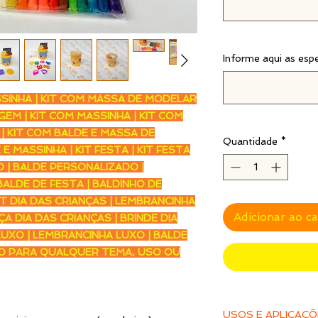
Informe aqui as esp
SSINHA | KIT COM MASSA DE MODELAR
EM | KIT COM MASSINHA | KIT COM
| KIT COM BALDE E MASSA DE
Quantidade
*
 MASSINHA | KIT FESTA | KIT FESTA
O | BALDE PERSONALIZADO |
ALDE DE FESTA | BALDINHO DE
KIT DIA DAS CRIANÇAS | LEMBRANCINHA
Adicionar ao c
A DIA DAS CRIANÇAS | BRINDE DIA
LUXO | LEMBRANCINHA LUXO | BALDE
O PARA QUALQUER TEMA, USO OU
USOS E APLICAÇ