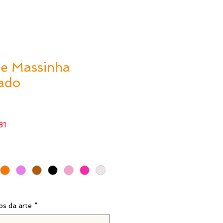
de Massinha
zado
Preço
31
promocional
os da arte
*