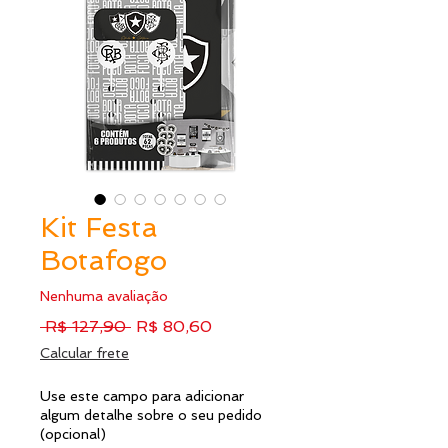
Kit Festa
Botafogo
Nenhuma avaliação
Preço
Preço
 R$ 127,90 
R$ 80,60
normal
promocional
Calcular frete
Use este campo para adicionar
algum detalhe sobre o seu pedido
(opcional)