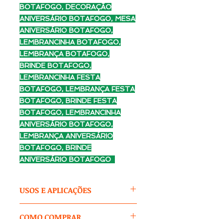
BOTAFOGO, DECORAÇÃO
ANIVERSÁRIO BOTAFOGO, MESA
ANIVERSÁRIO BOTAFOGO,
LEMBRANCINHA BOTAFOGO,
LEMBRANÇA BOTAFOGO,
BRINDE BOTAFOGO,
LEMBRANCINHA FESTA
BOTAFOGO, LEMBRANÇA FESTA
BOTAFOGO, BRINDE FESTA
BOTAFOGO, LEMBRANCINHA
ANIVERSÁRIO BOTAFOGO,
LEMBRANÇA ANIVERSÁRIO
BOTAFOGO, BRINDE
ANIVERSÁRIO BOTAFOGO
USOS E APLICAÇÕES
O Kit Festa é um kit versátil, prático
COMO COMPRAR
e econômico para montar