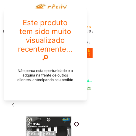
FÊNIX DESIGN STUDIO | Design
Gráfico| Desenvolvimento de Produtos
Personalizados para Pessoas,
Empresas e EventoS
Lembrancinhas, Brindes promocionais,
Decoração, Presentes e Comunicação Visual
ME
NU
Meu Carrinho
Entrar
PEDIDOS PELO CHAT OU WHATSAPP: Informe os produtos, 
quantidade e o CEP ou endereço de entrega e receba um link já 
com o frete para apenas pagar!
Duque de Caxias - Rio de Janeiro -
WhatsApp:
[21] 9 6546 4862