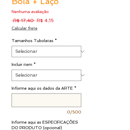
Bola + Laço
Nenhuma avaliação
Preço
Preço
 R$ 17,40 
R$ 4,15
normal
promocional
Calcular frete
Tamanhos Tubolatas
*
Incluir item
*
Informe aqui os dados da ARTE
*
0/500
Informe aqui as ESPECIFICAÇÕES
DO PRODUTO (opcional)