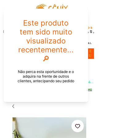
FÊNIX DESIGN STUDIO | Design
Gráfico| Desenvolvimento de Produtos
Personalizados para Pessoas,
Empresas e EventoS
Lembrancinhas, Brindes promocionais,
Decoração, Presentes e Comunicação Visual
ME
NU
Meu Carrinho
Entrar
PEDIDOS PELO CHAT OU WHATSAPP: Informe os produtos, 
quantidade e o CEP ou endereço de entrega e receba um link já 
com o frete para apenas pagar!
Duque de Caxias - Rio de Janeiro -
WhatsApp:
[21] 9 6546 4862