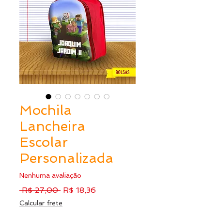
Mochila
Lancheira
Escolar
Personalizada
Nenhuma avaliação
Preço
Preço
 R$ 27,00 
R$ 18,36
normal
promocional
Calcular frete