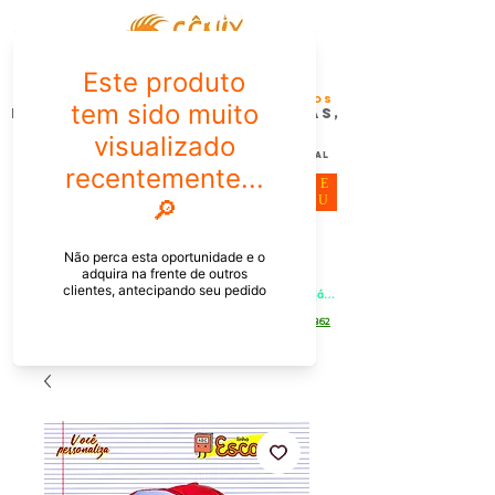
FÊNIX DESIGN STUDIO | Design
Gráfico| Desenvolvimento de Produtos
Personalizados para Pessoas,
Empresas e EventoS
Lembrancinhas, Brindes promocionais,
Decoração, Presentes e Comunicação Visual
ME
NU
Meu Carrinho
Entrar
PEDIDOS PELO CHAT OU WHATSAPP: Informe os produtos, 
quantidade e o CEP ou endereço de entrega e receba um link já 
com o frete para apenas pagar!
Duque de Caxias - Rio de Janeiro -
WhatsApp:
[21] 9 6546 4862