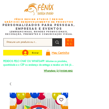
FÊNIX DESIGN STUDIO | Design
Gráfico| Desenvolvimento de Produtos
Personalizados para Pessoas,
Empresas e EventoS
Lembrancinhas, Brindes promocionais,
Decoração, Presentes e Comunicação Visual
ME
NU
Meu Carrinho
Entrar
PEDIDOS PELO CHAT OU WHATSAPP: Informe os produtos, 
quantidade e o CEP ou endereço de entrega e receba um link já 
com o frete para apenas pagar!
Duque de Caxias - Rio de Janeiro -
WhatsApp:
[21] 9 6546 4862