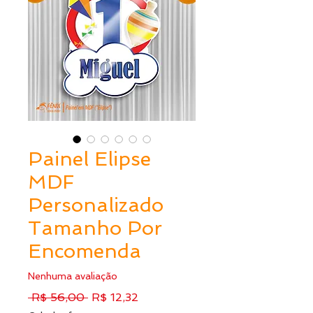
Painel Elipse
MDF
Personalizado
Tamanho Por
Encomenda
Nenhuma avaliação
Preço
Preço
 R$ 56,00 
R$ 12,32
normal
promocional