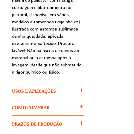
malha de poliéster com manga
curta, gola e abotoamento no
peitoral, disponível em vários
modelos e tamanhos (veja abaixo).
Ilustrada com estampa sublimada
de alta qualidade, aplicada
diretamente ao tecido. Produto
lavável: Não há riscos de danos ao
material ou a estampa após a
lavagem, desde que não submetido
a rigor químico ou físico.
USOS E APLICAÇÕES
A blusa Polo tem um porte
COMO COMPRAR
ajustado, elegante e social com
ótimo caimento e confortável de
1 -
SELECIONE AS
vestir. Muitas empresas utilizam as
PRAZOS DE PRODUÇÃO
ESPECIFICAÇÕES
do produto:
polos como vestimentas de
cores / tamanhos / modelos.
trabalho e assim, pode-se dizer