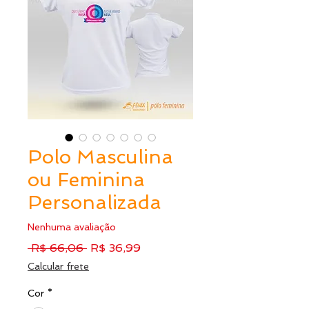
Polo Masculina
ou Feminina
Personalizada
Nenhuma avaliação
Preço
Preço
 R$ 66,06 
R$ 36,99
normal
promocional
Calcular frete
Cor
*