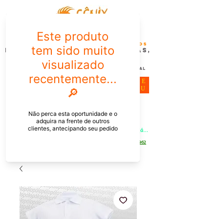
FÊNIX DESIGN STUDIO | Design
Gráfico| Desenvolvimento de Produtos
Personalizados para Pessoas,
Empresas e EventoS
Lembrancinhas, Brindes promocionais,
Decoração, Presentes e Comunicação Visual
ME
NU
Meu Carrinho
Entrar
PEDIDOS PELO CHAT OU WHATSAPP: Informe os produtos, 
quantidade e o CEP ou endereço de entrega e receba um link já 
com o frete para apenas pagar!
Duque de Caxias - Rio de Janeiro -
WhatsApp:
[21] 9 6546 4862