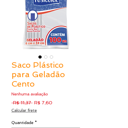
Saco Plástico
para Geladão
Cento
Nenhuma avaliação
Preço
Preço
 R$ 11,37 
R$ 7,60
normal
promocional
Calcular frete
Quantidade
*