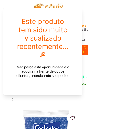
FÊNIX DESIGN STUDIO | Design
Gráfico| Desenvolvimento de Produtos
Personalizados para Pessoas,
Empresas e EventoS
Lembrancinhas, Brindes promocionais,
Decoração, Presentes e Comunicação Visual
ME
NU
Meu Carrinho
Entrar
PEDIDOS PELO CHAT OU WHATSAPP: Informe os produtos, 
quantidade e o CEP ou endereço de entrega e receba um link já 
com o frete para apenas pagar!
Duque de Caxias - Rio de Janeiro -
WhatsApp:
[21] 9 6546 4862