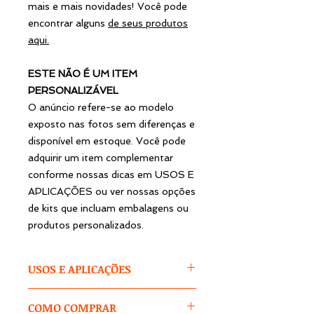
mais e mais novidades! Você pode
encontrar alguns
de seus produtos
aqui
.
ESTE NÃO É UM ITEM
PERSONALIZÁVEL
O anúncio refere-se ao modelo
exposto nas fotos sem diferenças e
disponível em estoque. Você pode
adquirir um item complementar
conforme nossas dicas em USOS E
APLICAÇÕES ou ver nossas opções
de kits que incluam embalagens ou
produtos personalizados.
USOS E APLICAÇÕES
Sacos plásticos lisos para Geladão.
COMO COMPRAR
Ideal para seu evento,