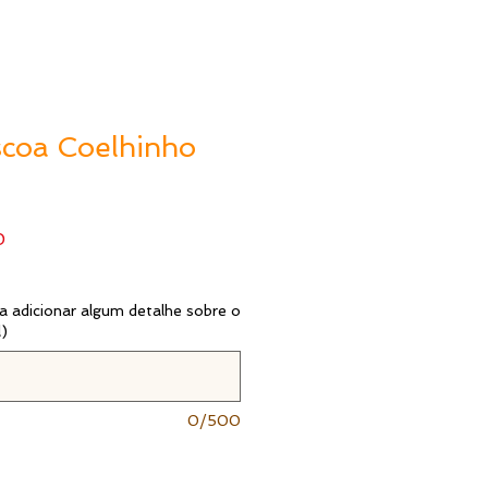
scoa Coelhinho
Preço
0
promocional
 adicionar algum detalhe sobre o
l)
0/500