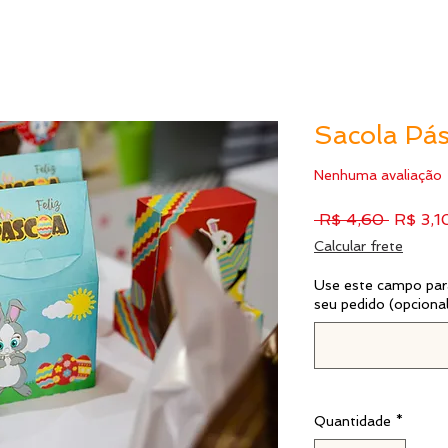
Sacola Pá
Nenhuma avaliação
Preço
 R$ 4,60 
R$ 3,1
normal
Calcular frete
Use este campo para
seu pedido (opciona
Quantidade
*