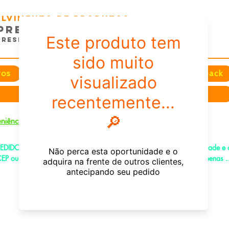
volvimento de Produtos
presas e EventoS
Presentes e Comunicação
tos
Festas
Datas e Sazonais
Feedback
Sobre nós
+
niência
EDIDOS PELO CHAT OU WHATSAPP: Informe os produtos, quantidade e o
EP ou endereço de entrega e receba um link já com o frete para apenas 
agar!
e-mail:
fenixdesign@outlook.com