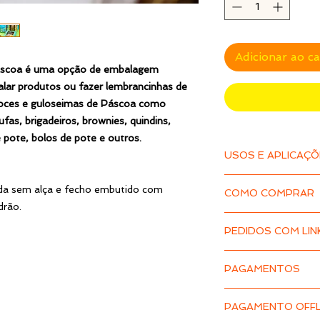
Adicionar ao c
Páscoa é uma opção de embalagem
lar produtos ou fazer lembrancinhas de
doces e guloseimas de Páscoa como
fas, brigadeiros, brownies, quindins,
e pote, bolos de pote e outros.
USOS E APLICAÇ
A Caixa ou Sacola 
da sem alça e fecho embutido com
COMO COMPRAR
de embalagem multi
drão.
produtos ou fazer l
1 – Clique em
[VER 
PEDIDOS COM LIN
aparecerem, insira 
Ele serve para emba
branco para digitar 
como bombons, barra
Nos casos de pedido
PAGAMENTOS
brownies, quindins, 
catálogo, itens com
2 – Após preencher 
pote, bolos de pote 
indisponíveis, estoq
[ADICIONAR AO C
FORMAS DE PAG
solicitada, solicita
PAGAMENTO OFFL
carrinho será salvo 
Use esta embalagem
características dife