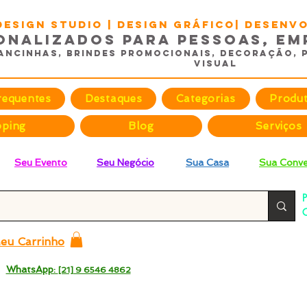
DESIGN STUDIO | Design Gráfico| Desen
onalizados para Pessoas, Em
ancinhas, Brindes promocionais, Decoração, 
Visual
requentes
Destaques
Categorias
Produ
pping
Blog
Serviços
Seu Evento
Seu Negócio
Sua Casa
Sua Conve
P
C
p
eu Carrinho
 -
WhatsApp:
[21] 9 6546 4862