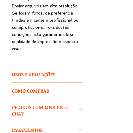
Enviar arquivos em alta resolução.
Se forem fotos, de preferência
tiradas em câmera profissional ou
semiprofissional. Fora destas
condições, não garantimos boa
qualidade de impressão e aspecto
visual.
USOS E APLICAÇÕES
Um painel para sua festa, uma lona
COMO COMPRAR
para seu evento, seja ele comercial
ou festivo, um banner ou faixa para
1 – Após clicar no produto,
seu negócio. Seja qual for seu
PEDIDOS COM LINK PELO
selecione as opções
para cores /
objetivo, este produto poderá
CHAT
tamanhos / modelos e outras que
atender. Podendo ser projetado
aparecerem.
para qualquer tema, uso ou
Nos casos de pedidos exclusivos,
aplicação e com foto(s), o painel
PAGAMENTOS
produtos off-catálogo, itens
2 -
Digite no campo 1: tema, cores,