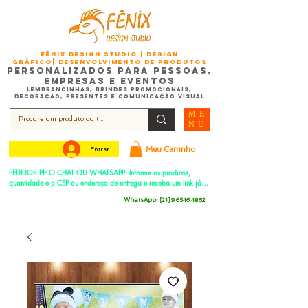
FÊNIX DESIGN STUDIO | Design
Gráfico| Desenvolvimento de Produtos
Personalizados para Pessoas,
Empresas e EventoS
Lembrancinhas, Brindes promocionais,
Decoração, Presentes e Comunicação Visual
ME
NU
Meu Carrinho
Entrar
PEDIDOS PELO CHAT OU WHATSAPP: Informe os produtos, 
quantidade e o CEP ou endereço de entrega e receba um link já 
com o frete para apenas pagar!
Duque de Caxias - Rio de Janeiro -
WhatsApp:
[21] 9 6546 4862