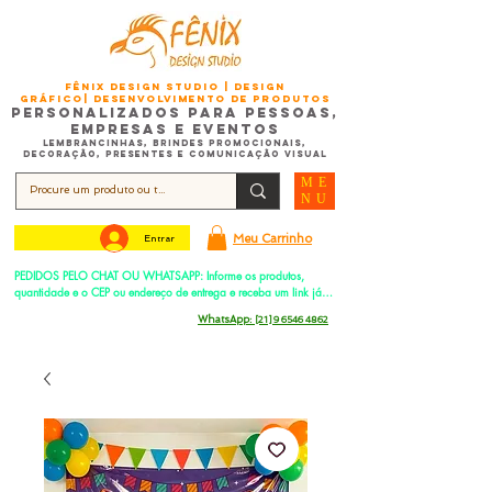
FÊNIX DESIGN STUDIO | Design
Gráfico| Desenvolvimento de Produtos
Personalizados para Pessoas,
Empresas e EventoS
Lembrancinhas, Brindes promocionais,
Decoração, Presentes e Comunicação Visual
ME
NU
Meu Carrinho
Entrar
PEDIDOS PELO CHAT OU WHATSAPP: Informe os produtos, 
quantidade e o CEP ou endereço de entrega e receba um link já 
com o frete para apenas pagar!
Duque de Caxias - Rio de Janeiro -
WhatsApp:
[21] 9 6546 4862