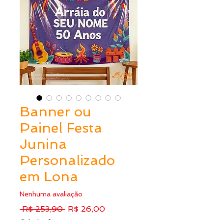
Banner ou
Painel Festa
Junina
Personalizado
em Lona
Nenhuma avaliação
Preço
Preço
 R$ 253,90 
R$ 26,00
normal
promocional