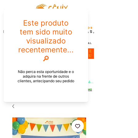
FÊNIX DESIGN STUDIO | Design
Gráfico| Desenvolvimento de Produtos
Personalizados para Pessoas,
Empresas e EventoS
Lembrancinhas, Brindes promocionais,
Decoração, Presentes e Comunicação Visual
ME
NU
Meu Carrinho
Entrar
PEDIDOS PELO CHAT OU WHATSAPP: Informe os produtos, 
quantidade e o CEP ou endereço de entrega e receba um link já 
com o frete para apenas pagar!
Duque de Caxias - Rio de Janeiro -
WhatsApp:
[21] 9 6546 4862