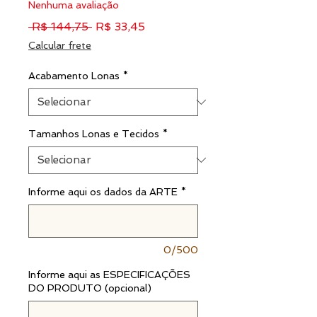
Nenhuma avaliação
Preço
Preço
 R$ 144,75 
R$ 33,45
normal
promocional
Calcular frete
Acabamento Lonas
*
Tamanhos Lonas e Tecidos
*
Informe aqui os dados da ARTE
*
0/500
Informe aqui as ESPECIFICAÇÕES
DO PRODUTO (opcional)