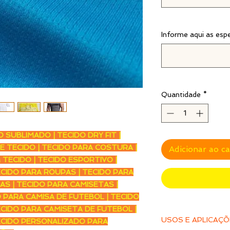
Informe aqui as esp
Quantidade
*
SUBLIMADO | TECIDO DRY FIT |
E TECIDO | TECIDO PARA COSTURA |
Adicionar ao c
M TECIDO | TECIDO ESPORTIVO |
ECIDO PARA ROUPAS | TECIDO PARA
AS | TECIDO PARA CAMISETAS |
 PARA CAMISA DE FUTEBOL | TECIDO
ECIDO PARA CAMISETA DE FUTEBOL |
USOS E APLICAÇ
ECIDO PERSONALIZADO PARA