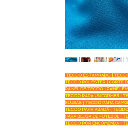
TECIDO ESTAMPADO | TECIDO 
TECIDO POLIÉSTER | CORTE D
PAINEL DE TECIDO | PAINEL E
TECIDO PARA UNIFORMES | T
BLUSAS | TECIDO PARA CAMIS
TECIDO PARA ABADÁ | TECIDO
PARA BLUSA DE FUTEBOL | T
TECIDO POR ENCOMENDA | T