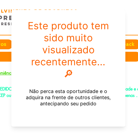
volvimento de Produtos
presas e EventoS
Presentes e Comunicação
tos
Festas
Datas e Sazonais
Feedback
Sobre nós
+
niência
EDIDOS PELO CHAT OU WHATSAPP: Informe os produtos, quantidade e o
EP ou endereço de entrega e receba um link já com o frete para apenas 
agar!
e-mail:
fenixdesign@outlook.com