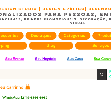
DESIGN STUDIO | Design Gráfico| Desen
onalizados para Pessoas, Em
ancinhas, Brindes promocionais, Decoração, 
Visual
requentes
Destaques
Categorias
Produ
pping
Blog
Serviços
Seu Evento
Seu Negócio
Sua Casa
Sua Conve
P
C
p
eu Carrinho
 -
WhatsApp:
[21] 9 6546 4862