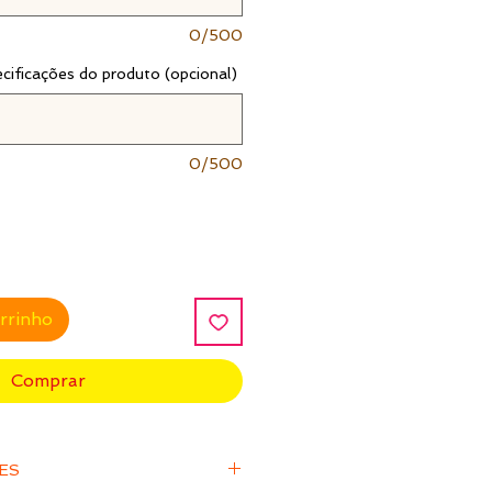
0/500
ecificações do produto (opcional)
0/500
arrinho
Comprar
ÕES