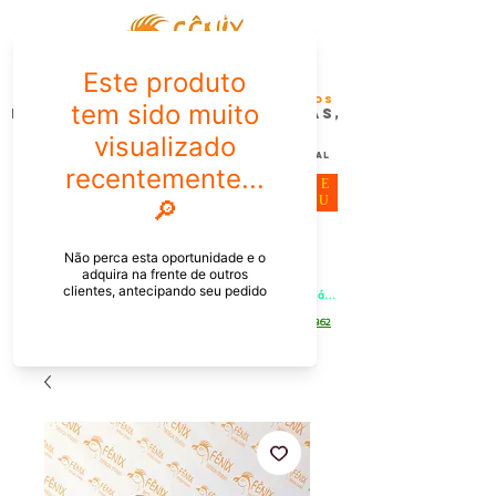
FÊNIX DESIGN STUDIO | Design
Gráfico| Desenvolvimento de Produtos
Personalizados para Pessoas,
Empresas e EventoS
Lembrancinhas, Brindes promocionais,
Decoração, Presentes e Comunicação Visual
ME
NU
Meu Carrinho
Entrar
PEDIDOS PELO CHAT OU WHATSAPP: Informe os produtos, 
quantidade e o CEP ou endereço de entrega e receba um link já 
com o frete para apenas pagar!
Duque de Caxias - Rio de Janeiro -
WhatsApp:
[21] 9 6546 4862