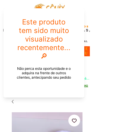
FÊNIX DESIGN STUDIO | Design
Gráfico| Desenvolvimento de Produtos
Personalizados para Pessoas,
Empresas e EventoS
Lembrancinhas, Brindes promocionais,
Decoração, Presentes e Comunicação Visual
ME
NU
Meu Carrinho
Entrar
PEDIDOS PELO CHAT OU WHATSAPP: Informe os produtos, 
quantidade e o CEP ou endereço de entrega e receba um link já 
com o frete para apenas pagar!
Duque de Caxias - Rio de Janeiro -
WhatsApp:
[21] 9 6546 4862