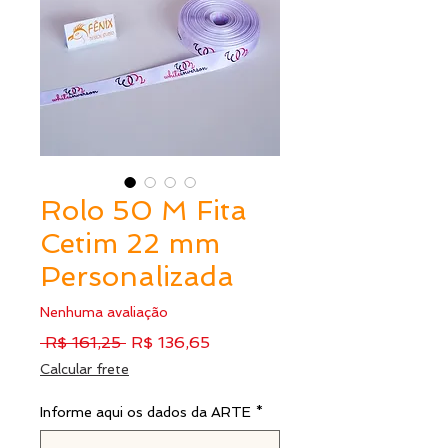
Rolo 50 M Fita
Cetim 22 mm
Personalizada
Nenhuma avaliação
Preço
Preço
 R$ 161,25 
R$ 136,65
normal
promocional
Calcular frete
Informe aqui os dados da ARTE
*