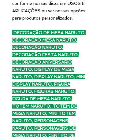
conforme nossas dicas em USOS E
APLICAÇÕES ou ver nossas opções
para produtos personalizados.
DECORAÇÃO DE MESA NARUTO,
DECORAÇÃO MESA NARUTO,
DECORAÇÃO NARUTO,
DECORAÇÃO FESTA NARUTO,
DECORAÇÃO ANIVERSÁRIO
NARUTO, DISPLAY DE MESA
NARUTO, DISPLAY NARUTO, MINI
DISPLAY NARUTO, FIGURA
NARUTO, FIGURAS NARUTO,
FIGURA DE MESA NARUTO,
TOTEM NARUTO, TOTEM DE
MESA NARUTO, MINI TOTEM
NARUTO, PERSONAGENS
NARUTO, PERSONAGENS DE
MESA NARUTO, CENTRO DE