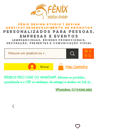
FÊNIX DESIGN STUDIO | Design
Gráfico| Desenvolvimento de Produtos
Personalizados para Pessoas,
Empresas e EventoS
Lembrancinhas, Brindes promocionais,
Decoração, Presentes e Comunicação Visual
ME
NU
Meu Carrinho
Entrar
PEDIDOS PELO CHAT OU WHATSAPP: Informe os produtos, 
quantidade e o CEP ou endereço de entrega e receba um link já 
com o frete para apenas pagar!
Duque de Caxias - Rio de Janeiro -
WhatsApp:
[21] 9 6546 4862