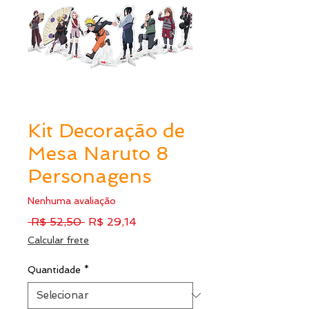
Kit Decoração de
Mesa Naruto 8
Personagens
Nenhuma avaliação
Preço
Preço
 R$ 52,50 
R$ 29,14
normal
promocional
Calcular frete
Quantidade
*