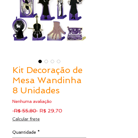
Kit Decoração de
Mesa Wandinha
8 Unidades
Nenhuma avaliação
Preço
Preço
 R$ 55,80 
R$ 29,70
normal
promocional
Calcular frete
Quantidade
*