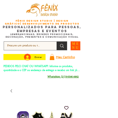
FÊNIX DESIGN STUDIO | Design
Gráfico| Desenvolvimento de Produtos
Personalizados para Pessoas,
Empresas e EventoS
Lembrancinhas, Brindes promocionais,
Decoração, Presentes e Comunicação Visual
ME
NU
Meu Carrinho
Entrar
PEDIDOS PELO CHAT OU WHATSAPP: Informe os produtos, 
quantidade e o CEP ou endereço de entrega e receba um link já 
com o frete para apenas pagar!
Duque de Caxias - Rio de Janeiro -
WhatsApp:
[21] 9 6546 4862