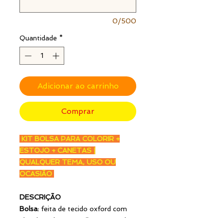
0/500
Quantidade
*
Adicionar ao carrinho
Comprar
KIT BOLSA PARA COLORIR +
ESTOJO + CANETAS |
QUALQUER TEMA, USO OU
OCASIÃO
DESCRIÇÃO
Bolsa:
feita de tecido oxford com