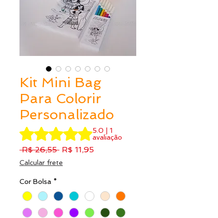
Kit Mini Bag
Para Colorir
Personalizado
A classificação é 5.0 de 5 estrelas com base em 1 avalia
5.0 | 1
avaliação
Preço
Preço
 R$ 26,55 
R$ 11,95
normal
promocional
Calcular frete
Cor Bolsa
*