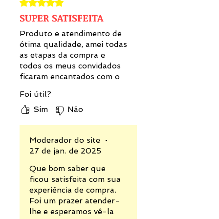
Rated 5 out of 5 stars.
· PAY PAL
SUPER SATISFEITA
· PAG SEGURO
· MERCADO PAGO
Produto e atendimento de
· WIX PAYMENTS
ótima qualidade, amei todas
as etapas da compra e
PARCELAMENTO
: 2 A 12X SEM
todos os meus convidados
JUROS
ficaram encantados com o
produto!
SEGURANÇA
Foi útil?
Os seus dados ficam protegidos
Sim
Não
pela operadora escolhida. Em
nenhum momento, serão
acessados por nós ou terceiros.
Moderador do site
•
27 de jan. de 2025
Que bom saber que
ficou satisfeita com sua
experiência de compra.
Foi um prazer atender-
lhe e esperamos vê-la