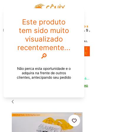
FÊNIX DESIGN STUDIO | Design
Gráfico| Desenvolvimento de Produtos
Personalizados para Pessoas,
Empresas e EventoS
Lembrancinhas, Brindes promocionais,
Decoração, Presentes e Comunicação Visual
ME
NU
Meu Carrinho
Entrar
PEDIDOS PELO CHAT OU WHATSAPP: Informe os produtos, 
quantidade e o CEP ou endereço de entrega e receba um link já 
com o frete para apenas pagar!
Duque de Caxias - Rio de Janeiro -
WhatsApp:
[21] 9 6546 4862