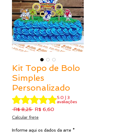
Kit Topo de Bolo
Simples
Personalizado
A classificação é 5.0 de 5 estrelas com base em 3 avalia
5.0 | 3
avaliações
Preço
Preço
 R$ 8,25 
R$ 6,60
normal
promocional
Calcular frete
Informe aqui os dados da arte
*