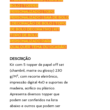
BOLO | TOPPER
PERSONALIZADO | TOPO
PERSONALIZADO | SAIA DE BOLO
| DECORAÇÃO DE BOLO | TOPO
DE BOLO DECORATIVO | KIT
TOPO DE BOLO
PERSONALIZADO PARA
QUALQUER TEMA OU OCASIÃO
DESCRIÇÃO
Kit com 5 topper de papel off set
(chambril, matte ou glossy) 230
g/M², com recorte eletrônico,
impressão digital 4x0 e suportes de
madeira, acrílico ou plástico.
Apresenta diversos topper que
podem ser conferidos na lista
abaixo e outros que podem ser