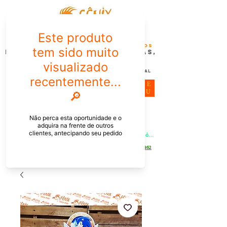
FÊNIX DESIGN STUDIO | Design
Gráfico| Desenvolvimento de Produtos
Personalizados para Pessoas,
Empresas e EventoS
Lembrancinhas, Brindes promocionais,
Decoração, Presentes e Comunicação Visual
ME
NU
Meu Carrinho
Entrar
PEDIDOS PELO CHAT OU WHATSAPP: Informe os produtos, 
quantidade e o CEP ou endereço de entrega e receba um link já 
com o frete para apenas pagar!
Duque de Caxias - Rio de Janeiro -
WhatsApp:
[21] 9 6546 4862