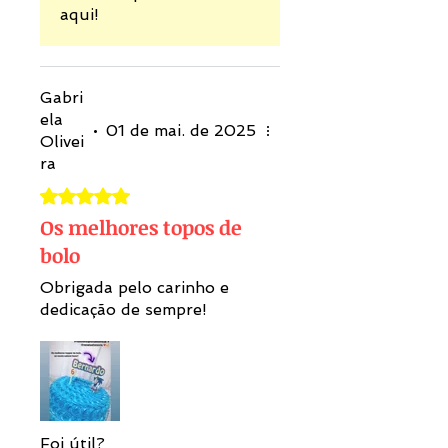
aqui!
Gabri
ela
•
01 de mai. de 2025
Olivei
ra
Rated 5 out of 5 stars.
Os melhores topos de
bolo
Obrigada pelo carinho e
dedicação de sempre!
Foi útil?